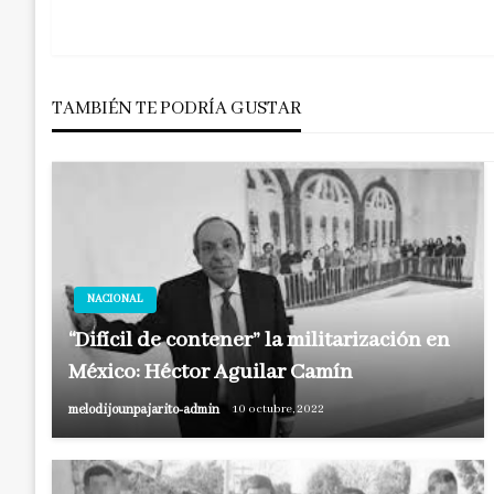
anterior
de
entradas
TAMBIÉN TE PODRÍA GUSTAR
NACIONAL
“Difícil de contener” la militarización en
México: Héctor Aguilar Camín
melodijounpajarito-admin
10 octubre, 2022