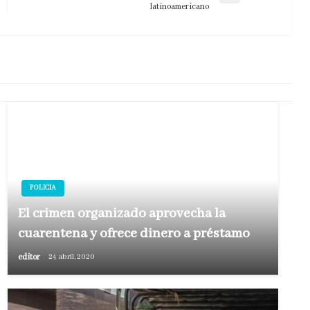
latinoamericano
siguiente
POLICIA
El crimen organizado aprovecha la
cuarentena y ofrece dinero a préstamo
editor
24 abril, 2020