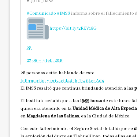
✔
@Tu_IMSS
#
Comunicado
#
IMSS
informa sobre el fallecimiento 
https://
bit.ly/2REV16G
28
23:08 – 4 feb. 2019
28 personas están hablando de esto
Información y privacidad de Twitter Ads
El IMSS resaltó que continúa brindando atención a las
p
El Instituto señaló que a las
19:55 horas
de este lunes fa
quien era atendido en la
Unidad Médica de Alta Especia
en
Magdalena de las Salinas
, en la Ciudad de México.
Con este fallecimiento, el Seguro Social detalló que se
s
la explosión del ducto en Tlahuelilpan, todas ellas en e