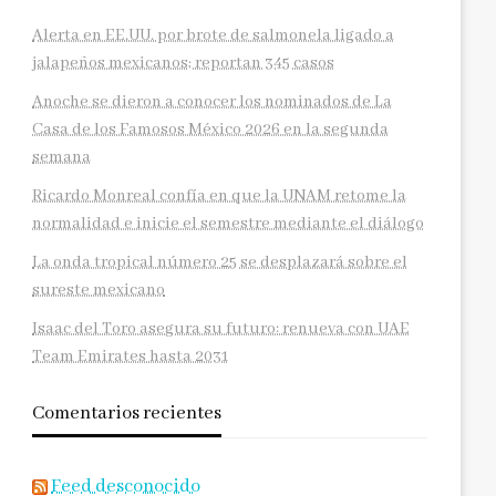
Alerta en EE.UU. por brote de salmonela ligado a
jalapeños mexicanos; reportan 345 casos
Anoche se dieron a conocer los nominados de La
Casa de los Famosos México 2026 en la segunda
semana
Ricardo Monreal confía en que la UNAM retome la
normalidad e inicie el semestre mediante el diálogo
La onda tropical número 25 se desplazará sobre el
sureste mexicano
Isaac del Toro asegura su futuro: renueva con UAE
Team Emirates hasta 2031
Comentarios recientes
Feed desconocido