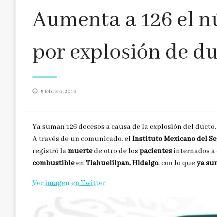
Aumenta a 126 el 
por explosión de d
Publicado
5 febrero, 2019
en
Ya suman 126 decesos a causa de la explosión del ducto.
A través de un comunicado, el
Instituto Mexicano del Se
registró la
muerte
de otro de los
pacientes
internados a
combustible
en
Tlahuelilpan, Hidalgo
, con lo que
ya su
Ver imagen en Twitter