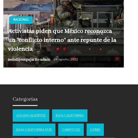
NACIONAL
Activistas piden que México reconozca
un “conflicto interno” ante repunte de la
violencia
melodijounpajarito-admin
16 agosto, 2022
Categorías
AGUASCALIENTES
BAJA CALIFORNIA
BAJA CALIFORNIA SUR
CAMPECHE
CDMX