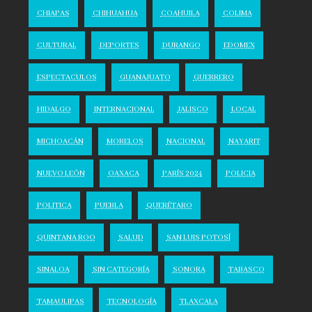
CHIAPAS
CHIHUAHUA
COAHUILA
COLIMA
CULTURAL
DEPORTES
DURANGO
EDOMEX
ESPECTACULOS
GUANAJUATO
GUERRERO
HIDALGO
INTERNACIONAL
JALISCO
LOCAL
MICHOACÁN
MORELOS
NACIONAL
NAYARIT
NUEVO LEÓN
OAXACA
PARÍS 2024
POLICIA
POLITICA
PUEBLA
QUERÉTARO
QUINTANA ROO
SALUD
SAN LUIS POTOSÍ
SINALOA
SIN CATEGORÍA
SONORA
TABASCO
TAMAULIPAS
TECNOLOGÍA
TLAXCALA