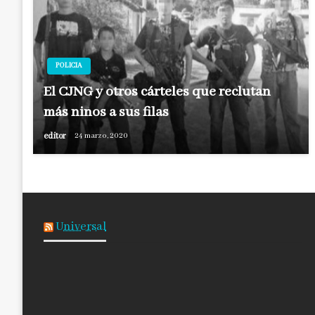
POLICIA
El CJNG y otros cárteles que reclutan
más niños a sus filas
editor
24 marzo, 2020
Universal