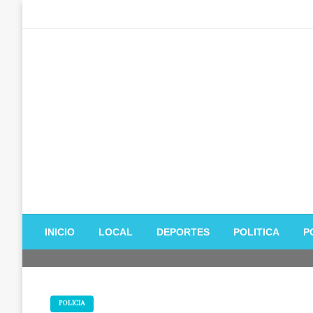
Salta
al
contenido
INICIO
LOCAL
DEPORTES
POLITICA
P
POLICIA