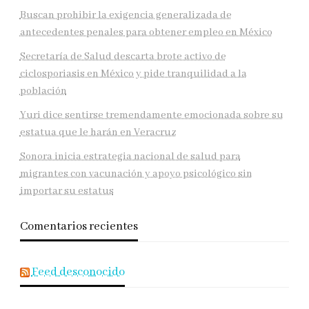
Buscan prohibir la exigencia generalizada de
antecedentes penales para obtener empleo en México
Secretaría de Salud descarta brote activo de
ciclosporiasis en México y pide tranquilidad a la
población
Yuri dice sentirse tremendamente emocionada sobre su
estatua que le harán en Veracruz
Sonora inicia estrategia nacional de salud para
migrantes con vacunación y apoyo psicológico sin
importar su estatus
Comentarios recientes
Feed desconocido