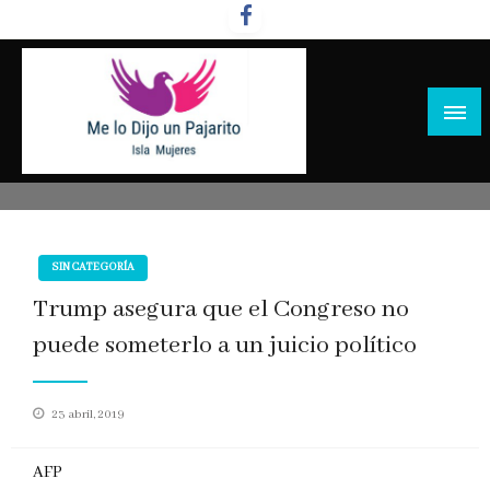
Salta
al
contenido
SIN CATEGORÍA
Trump asegura que el Congreso no
puede someterlo a un juicio político
Publicado
23 abril, 2019
en
AFP