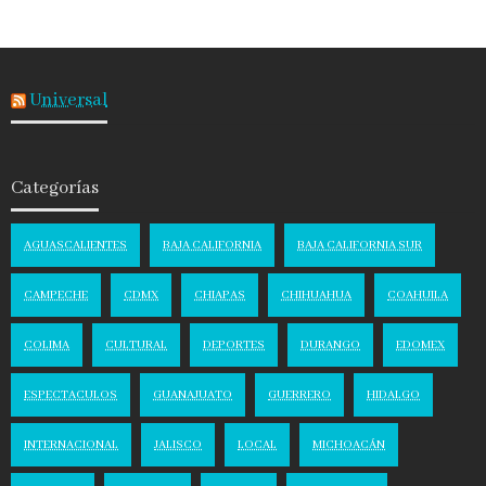
Universal
Categorías
AGUASCALIENTES
BAJA CALIFORNIA
BAJA CALIFORNIA SUR
CAMPECHE
CDMX
CHIAPAS
CHIHUAHUA
COAHUILA
COLIMA
CULTURAL
DEPORTES
DURANGO
EDOMEX
ESPECTACULOS
GUANAJUATO
GUERRERO
HIDALGO
INTERNACIONAL
JALISCO
LOCAL
MICHOACÁN