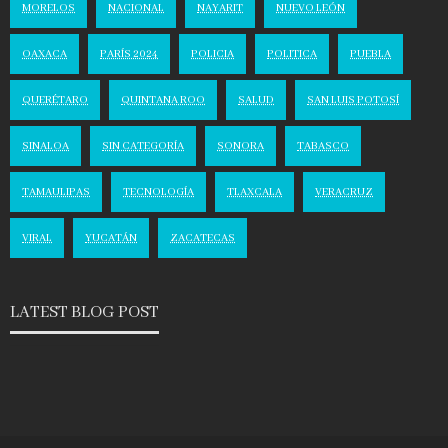
MORELOS
NACIONAL
NAYARIT
NUEVO LEÓN
OAXACA
PARÍS 2024
POLICIA
POLITICA
PUEBLA
QUERÉTARO
QUINTANA ROO
SALUD
SAN LUIS POTOSÍ
SINALOA
SIN CATEGORÍA
SONORA
TABASCO
TAMAULIPAS
TECNOLOGÍA
TLAXCALA
VERACRUZ
VIRAL
YUCATÁN
ZACATECAS
LATEST BLOG POST