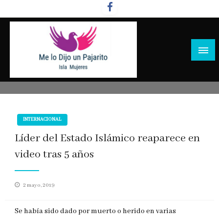
Salta
al
contenido
INTERNACIONAL
Líder del Estado Islámico reaparece en
video tras 5 años
Publicado
2 mayo, 2019
en
Se había sido dado por muerto o herido en varias