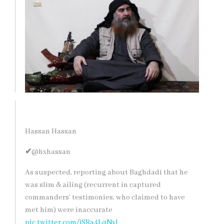
Hassan Hassan
✔
@hxhassan
As suspected, reporting about Baghdadi that he
was slim & ailing (recurrent in captured
commanders’ testimonies, who claimed to have
met him) were inaccurate
pic.twitter.com/jSRa4LqNxl