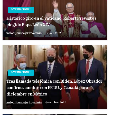
INTERNACIONAL
Histórico giro en el Vaticano: Robert Prevost es
elegido Papa León XIV
melodijounpajarito-admin
8 mayo, 2025
INTERNACIONAL
Tras llamada telefónica con Biden, López Obrador
confirma cumbre con EE.UU. y Canadá para
diciembre en México
melodijounpajarito-admin
19 octubre, 2022