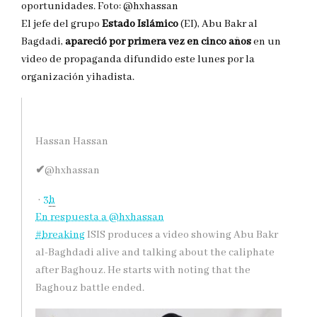
oportunidades. Foto: @hxhassan
El jefe del grupo
Estado Islámico
(EI), Abu Bakr al
Bagdadi,
apareció por primera vez en cinco años
en un
video de propaganda difundido este lunes por la
organización yihadista.
Hassan Hassan
✔
@hxhassan
·
3
h
En respuesta a @hxhassan
#
breaking
ISIS produces a video showing Abu Bakr
al-Baghdadi alive and talking about the caliphate
after Baghouz. He starts with noting that the
Baghouz battle ended.