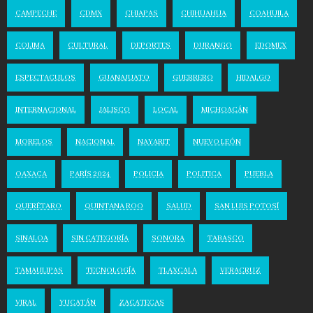
CAMPECHE
CDMX
CHIAPAS
CHIHUAHUA
COAHUILA
COLIMA
CULTURAL
DEPORTES
DURANGO
EDOMEX
ESPECTACULOS
GUANAJUATO
GUERRERO
HIDALGO
INTERNACIONAL
JALISCO
LOCAL
MICHOACÁN
MORELOS
NACIONAL
NAYARIT
NUEVO LEÓN
OAXACA
PARÍS 2024
POLICIA
POLITICA
PUEBLA
QUERÉTARO
QUINTANA ROO
SALUD
SAN LUIS POTOSÍ
SINALOA
SIN CATEGORÍA
SONORA
TABASCO
TAMAULIPAS
TECNOLOGÍA
TLAXCALA
VERACRUZ
VIRAL
YUCATÁN
ZACATECAS