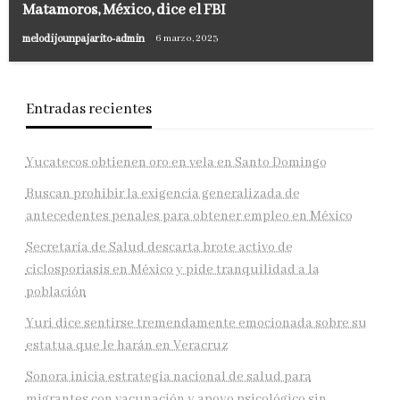
Matamoros, México, dice el FBI
melodijounpajarito-admin
6 marzo, 2023
Entradas recientes
Yucatecos obtienen oro en vela en Santo Domingo
Buscan prohibir la exigencia generalizada de
antecedentes penales para obtener empleo en México
Secretaría de Salud descarta brote activo de
ciclosporiasis en México y pide tranquilidad a la
población
Yuri dice sentirse tremendamente emocionada sobre su
estatua que le harán en Veracruz
Sonora inicia estrategia nacional de salud para
migrantes con vacunación y apoyo psicológico sin