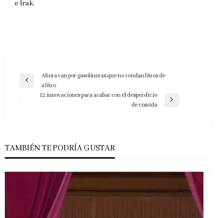
e Irak.
Navegación
Ahora van por gasolineras que no vendan litros de
Entrada
a litro
de
anterior
12 innovaciones para acabar con el desperdicio
entradas
Entrada
de comida
siguiente
TAMBIÉN TE PODRÍA GUSTAR