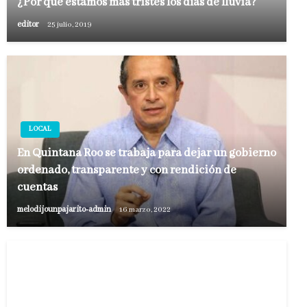
¿Por qué estamos más tristes los días de lluvia?
editor
25 julio, 2019
LOCAL
En Quintana Roo se trabaja para dejar un gobierno
ordenado, transparente y con rendición de
cuentas
melodijounpajarito-admin
16 marzo, 2022