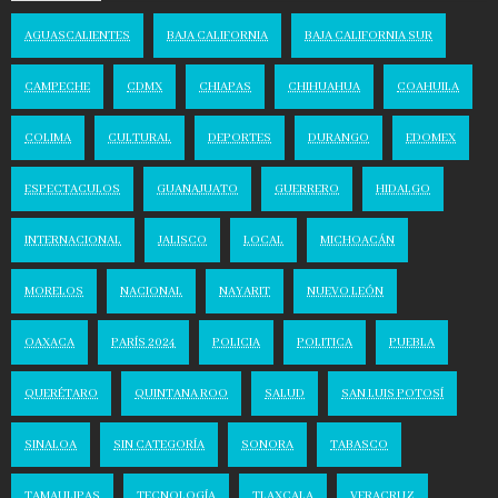
AGUASCALIENTES
BAJA CALIFORNIA
BAJA CALIFORNIA SUR
CAMPECHE
CDMX
CHIAPAS
CHIHUAHUA
COAHUILA
COLIMA
CULTURAL
DEPORTES
DURANGO
EDOMEX
ESPECTACULOS
GUANAJUATO
GUERRERO
HIDALGO
INTERNACIONAL
JALISCO
LOCAL
MICHOACÁN
MORELOS
NACIONAL
NAYARIT
NUEVO LEÓN
OAXACA
PARÍS 2024
POLICIA
POLITICA
PUEBLA
QUERÉTARO
QUINTANA ROO
SALUD
SAN LUIS POTOSÍ
SINALOA
SIN CATEGORÍA
SONORA
TABASCO
TAMAULIPAS
TECNOLOGÍA
TLAXCALA
VERACRUZ