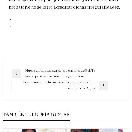
haremos historia por Quintana Roo”, ya que del caudal
probatorio no se logró acreditar dichas irregularidades.
Navegación
Muere un turista extranjero en hotel de Pok Ta
Entrada
Pok; al parecer cayó de un segundo piso
de
anterior
Lesionado a machetazos en la cabeza y brazo en
entradas
Entrada
colonia Tres Reyes
siguiente
TAMBIÉN TE PODRÍA GUSTAR