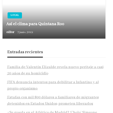
LOCAL
Así el clima para Quintana Roo
editor
7 junio, 2019
Entradas recientes
Familia de Valentín Elizalde revela nuevo peritaje a casi
20 años de su homîcîdîo
FIFA denuncia intentos para debilitar a Infantino y al
propio organismo
Estafan con mil 800 dólares a familiares de migrantes
detenidos en Estados Unidos; prometen liberarlos
¿Se queda en el Atlético de Madrid? ‘Cholo’ Simeone