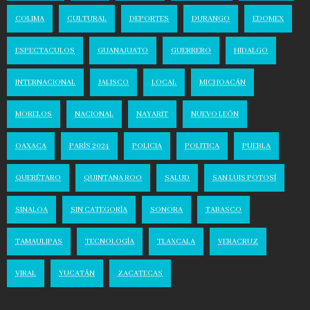
COLIMA
CULTURAL
DEPORTES
DURANGO
EDOMEX
ESPECTACULOS
GUANAJUATO
GUERRERO
HIDALGO
INTERNACIONAL
JALISCO
LOCAL
MICHOACÁN
MORELOS
NACIONAL
NAYARIT
NUEVO LEÓN
OAXACA
PARÍS 2024
POLICIA
POLITICA
PUEBLA
QUERÉTARO
QUINTANA ROO
SALUD
SAN LUIS POTOSÍ
SINALOA
SIN CATEGORÍA
SONORA
TABASCO
TAMAULIPAS
TECNOLOGÍA
TLAXCALA
VERACRUZ
VIRAL
YUCATÁN
ZACATECAS