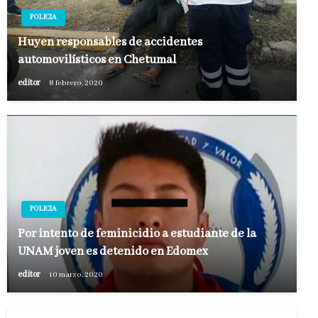
POLICIA
Huyen responsables de accidentes
automovilísticos en Chetumal
editor
8 febrero, 2020
POLICIA
Por intento de feminicidio a estudiante de la
UNAM joven es detenido en Edomex
editor
10 marzo, 2020