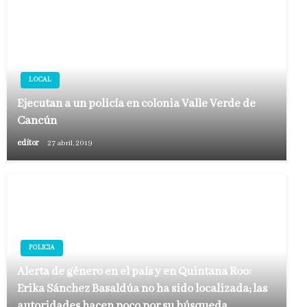
LOCAL
Ejecutan a un policía en colonia Valle Verde de
Cancún
editor
27 abril, 2019
POLICIA
Alerta de género en el país y en Quintana Roo:
Erika Sánchez Basaldúa no ha sido localizada; las
autoridades hacen poco por su búsqueda