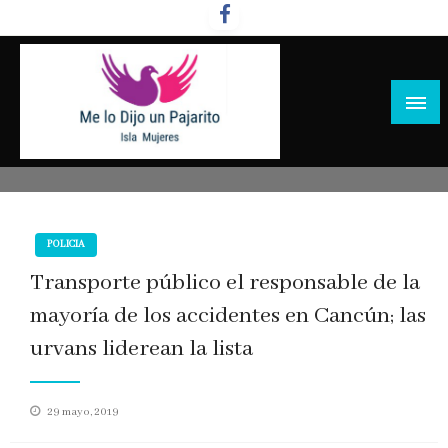
Salta
al
contenido
POLICIA
Transporte público el responsable de la
mayoría de los accidentes en Cancún; las
urvans liderean la lista
Publicado
29 mayo, 2019
en