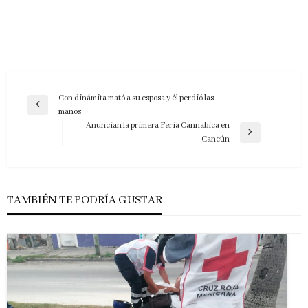
Navegación
Con dinámita mató a su esposa y él perdió las
Entrada
manos
de
anterior
Anuncian la primera Feria Cannabica en
entradas
Entrada
Cancún
siguiente
TAMBIÉN TE PODRÍA GUSTAR