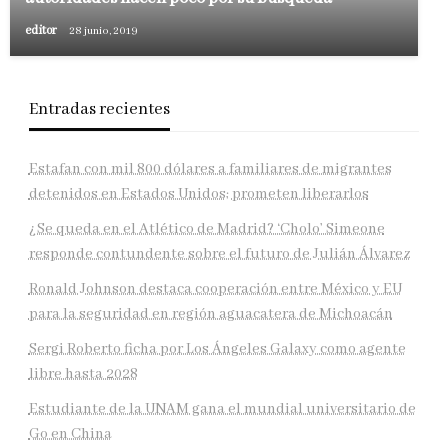
editor
28 junio, 2019
Entradas recientes
Estafan con mil 800 dólares a familiares de migrantes
detenidos en Estados Unidos; prometen liberarlos
¿Se queda en el Atlético de Madrid? ‘Cholo’ Simeone
responde contundente sobre el futuro de Julián Álvarez
Ronald Johnson destaca cooperación entre México y EU
para la seguridad en región aguacatera de Michoacán
Sergi Roberto ficha por Los Ángeles Galaxy como agente
libre hasta 2028
Estudiante de la UNAM gana el mundial universitario de
Go en China