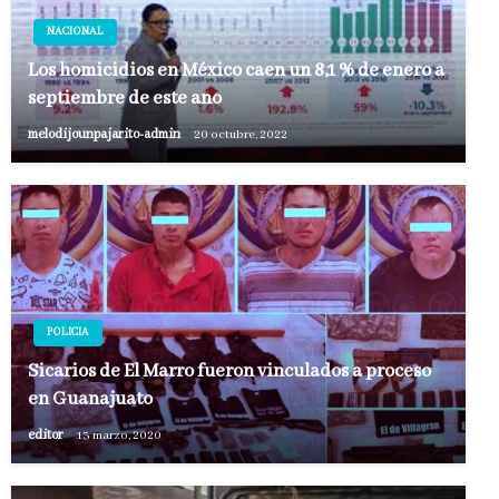
NACIONAL
Los homicidios en México caen un 8,1 % de enero a
septiembre de este año
melodijounpajarito-admin
20 octubre, 2022
POLICIA
Sicarios de El Marro fueron vinculados a proceso
en Guanajuato
editor
13 marzo, 2020