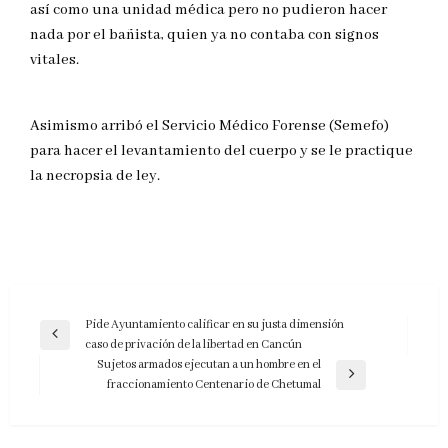
así como una unidad médica pero no pudieron hacer
nada por el bañista, quien ya no contaba con signos
vitales.
Asimismo arribó el Servicio Médico Forense (Semefo)
para hacer el levantamiento del cuerpo y se le practique
la necropsia de ley.
Navegación
Pide Ayuntamiento calificar en su justa dimensión
Entrada
caso de privación de la libertad en Cancún
de
anterior
Sujetos armados ejecutan a un hombre en el
entradas
Entrada
fraccionamiento Centenario de Chetumal
siguiente