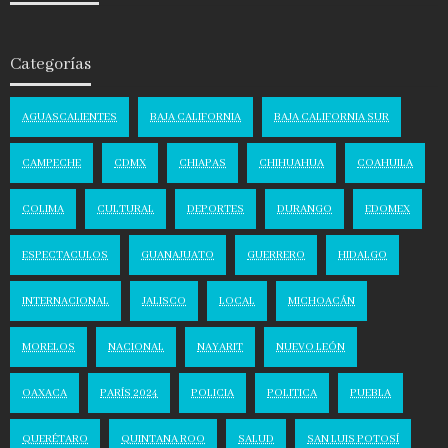
Categorías
AGUASCALIENTES
BAJA CALIFORNIA
BAJA CALIFORNIA SUR
CAMPECHE
CDMX
CHIAPAS
CHIHUAHUA
COAHUILA
COLIMA
CULTURAL
DEPORTES
DURANGO
EDOMEX
ESPECTACULOS
GUANAJUATO
GUERRERO
HIDALGO
INTERNACIONAL
JALISCO
LOCAL
MICHOACÁN
MORELOS
NACIONAL
NAYARIT
NUEVO LEÓN
OAXACA
PARÍS 2024
POLICIA
POLITICA
PUEBLA
QUERÉTARO
QUINTANA ROO
SALUD
SAN LUIS POTOSÍ