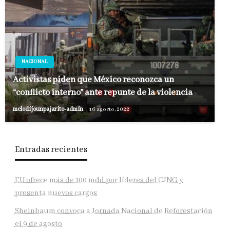
NACIONAL
Activistas piden que México reconozca un
“conflicto interno” ante repunte de la violencia
melodijounpajarito-admin
16 agosto, 2022
Entradas recientes
EU ofrece más de 100 mdd por líderes del CJNG y
presenta nuevos cargos
Sheinbaum convoca a Jornada Nacional de Reforestación
el 9 de agosto