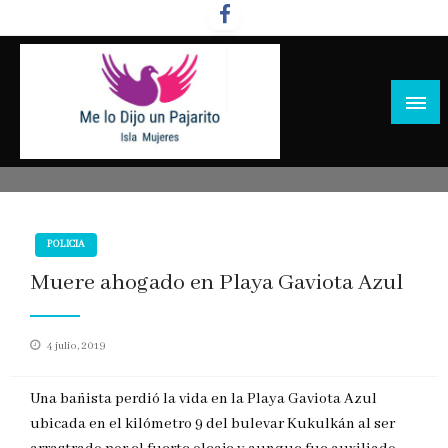
Salta
al
contenido
POLICIA
Muere ahogado en Playa Gaviota Azul
Publicado
4 julio, 2019
en
Una bañista perdió la vida en la Playa Gaviota Azul
ubicada en el kilómetro 9 del bulevar Kukulkán al ser