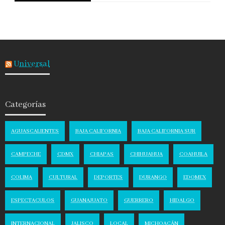
Universal
Categorías
AGUASCALIENTES
BAJA CALIFORNIA
BAJA CALIFORNIA SUR
CAMPECHE
CDMX
CHIAPAS
CHIHUAHUA
COAHUILA
COLIMA
CULTURAL
DEPORTES
DURANGO
EDOMEX
ESPECTACULOS
GUANAJUATO
GUERRERO
HIDALGO
INTERNACIONAL
JALISCO
LOCAL
MICHOACÁN