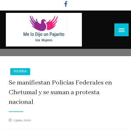
Salta
al
contenido
POLITICA
Se manifiestan Policías Federales en
Chetumal y se suman a protesta
nacional
Publicado
5 julio, 2019
en