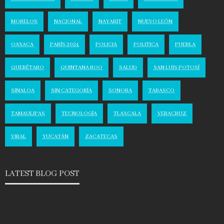
MORELOS
NACIONAL
NAYARIT
NUEVO LEÓN
OAXACA
PARÍS 2024
POLICIA
POLITICA
PUEBLA
QUERÉTARO
QUINTANA ROO
SALUD
SAN LUIS POTOSÍ
SINALOA
SIN CATEGORÍA
SONORA
TABASCO
TAMAULIPAS
TECNOLOGÍA
TLAXCALA
VERACRUZ
VIRAL
YUCATÁN
ZACATECAS
LATEST BLOG POST