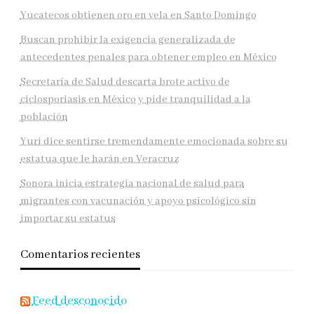
Yucatecos obtienen oro en vela en Santo Domingo
Buscan prohibir la exigencia generalizada de
antecedentes penales para obtener empleo en México
Secretaría de Salud descarta brote activo de
ciclosporiasis en México y pide tranquilidad a la
población
Yuri dice sentirse tremendamente emocionada sobre su
estatua que le harán en Veracruz
Sonora inicia estrategia nacional de salud para
migrantes con vacunación y apoyo psicológico sin
importar su estatus
Comentarios recientes
Feed desconocido