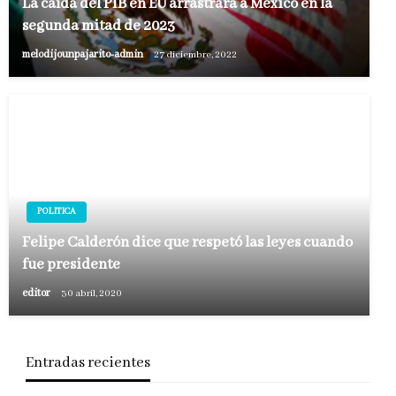
La caída del PIB en EU arrastrará a México en la
segunda mitad de 2023
melodijounpajarito-admin
27 diciembre, 2022
POLITICA
Felipe Calderón dice que respetó las leyes cuando
fue presidente
editor
30 abril, 2020
Entradas recientes