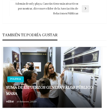
de
anterior
Además de sol y playa, Cancún tiene más atractivos
entradas
por mostrar, dice nuevo líder de la Asociación de
Entrada
Relaciones Públicas
siguiente
TAMBIÉN TE PODRÍA GUSTAR
POLITICA
SUMA DE ESFUERZOS GENERA VALOR PÚBLICO:
MARA
editor
10 febrero, 2020