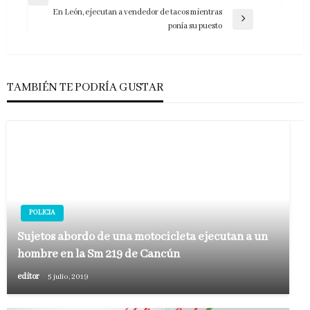
Entrada
de
En León, ejecutan a vendedor de tacos mientras
anterior
Entrada
ponía su puesto
entradas
siguiente
TAMBIÉN TE PODRÍA GUSTAR
POLICIA
Sujetos abordo de una motocicleta ejecutan a un
hombre en la Sm 219 de Cancún
editor
5 julio, 2019