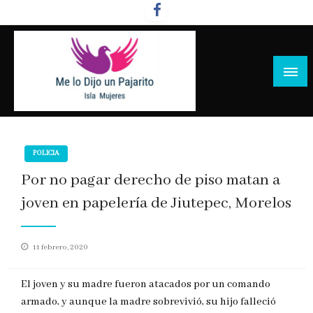
Salta
al
contenido
POLICIA
Por no pagar derecho de piso matan a
joven en papelería de Jiutepec, Morelos
Publicado
11 febrero, 2020
en
El joven y su madre fueron atacados por un comando
armado, y aunque la madre sobrevivió, su hijo falleció