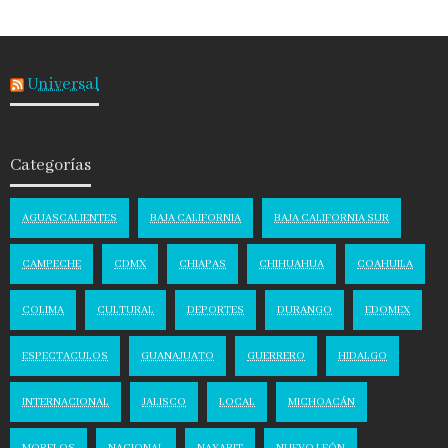
Universal
Categorías
AGUASCALIENTES
BAJA CALIFORNIA
BAJA CALIFORNIA SUR
CAMPECHE
CDMX
CHIAPAS
CHIHUAHUA
COAHUILA
COLIMA
CULTURAL
DEPORTES
DURANGO
EDOMEX
ESPECTACULOS
GUANAJUATO
GUERRERO
HIDALGO
INTERNACIONAL
JALISCO
LOCAL
MICHOACÁN