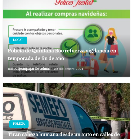
LOCAL
Policía de Quintana Roo refuerza vigilancia en
temporada de fin de año
melodijounpajarito-admin
29 diciembre, 2021
POLICIA
Tiran cabeza humana desde un auto en calles de