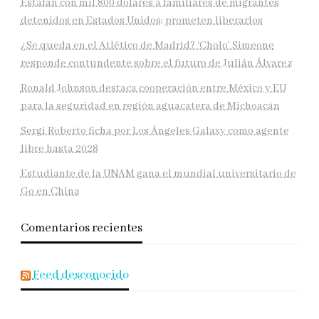
Estafan con mil 800 dólares a familiares de migrantes
detenidos en Estados Unidos; prometen liberarlos
¿Se queda en el Atlético de Madrid? ‘Cholo’ Simeone
responde contundente sobre el futuro de Julián Álvarez
Ronald Johnson destaca cooperación entre México y EU
para la seguridad en región aguacatera de Michoacán
Sergi Roberto ficha por Los Ángeles Galaxy como agente
libre hasta 2028
Estudiante de la UNAM gana el mundial universitario de
Go en China
Comentarios recientes
Feed desconocido