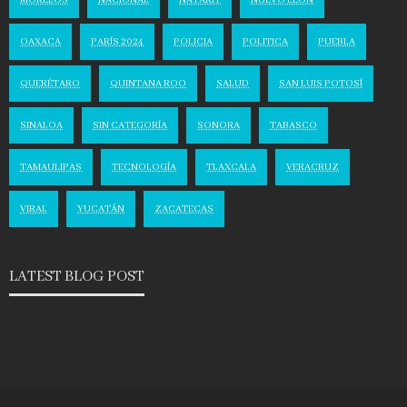
MORELOS
NACIONAL
NAYARIT
NUEVO LEÓN
OAXACA
PARÍS 2024
POLICIA
POLITICA
PUEBLA
QUERÉTARO
QUINTANA ROO
SALUD
SAN LUIS POTOSÍ
SINALOA
SIN CATEGORÍA
SONORA
TABASCO
TAMAULIPAS
TECNOLOGÍA
TLAXCALA
VERACRUZ
VIRAL
YUCATÁN
ZACATECAS
LATEST BLOG POST