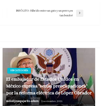
INSÓLITO: Híbrido entre un gato y un perro ¡es
Entrada
tan bonito!
siguiente
SIN CATEGORÍA
El embajador de Estados Unidos en
México expresa “serias preocupaciones”
por la reforma eléctrica de López Obrador
melodijounpajarito-admin
5 noviembre, 2021