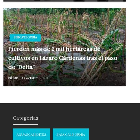
SIN CATEGORÍA
Pierden más de 2 mil hectáreas de
cultivos en Lázaro Cárdenas tras el paso
de “Delta”
editor
17 octubre, 2020
Categorías
AGUASCALIENTES
BAJA CALIFORNIA