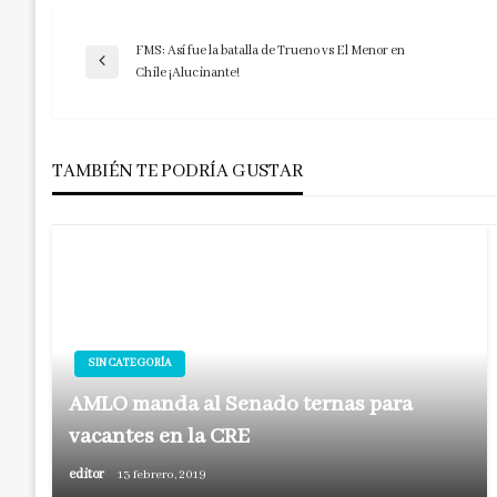
FMS: Así fue la batalla de Trueno vs El Menor en
Navegación
Entrada
Chile ¡Alucinante!
anterior
de
TAMBIÉN TE PODRÍA GUSTAR
entradas
SIN CATEGORÍA
AMLO manda al Senado ternas para
vacantes en la CRE
editor
13 febrero, 2019