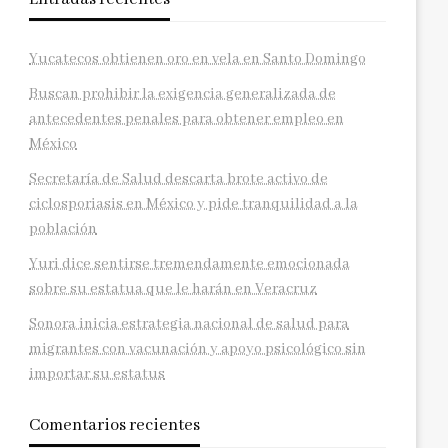
Yucatecos obtienen oro en vela en Santo Domingo
Buscan prohibir la exigencia generalizada de
antecedentes penales para obtener empleo en
México
Secretaría de Salud descarta brote activo de
ciclosporiasis en México y pide tranquilidad a la
población
Yuri dice sentirse tremendamente emocionada
sobre su estatua que le harán en Veracruz
Sonora inicia estrategia nacional de salud para
migrantes con vacunación y apoyo psicológico sin
importar su estatus
Comentarios recientes