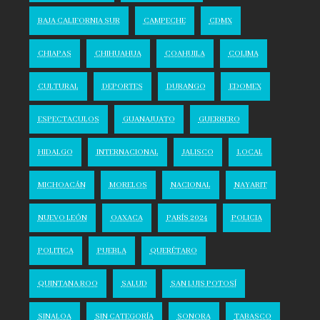
BAJA CALIFORNIA SUR
CAMPECHE
CDMX
CHIAPAS
CHIHUAHUA
COAHUILA
COLIMA
CULTURAL
DEPORTES
DURANGO
EDOMEX
ESPECTACULOS
GUANAJUATO
GUERRERO
HIDALGO
INTERNACIONAL
JALISCO
LOCAL
MICHOACÁN
MORELOS
NACIONAL
NAYARIT
NUEVO LEÓN
OAXACA
PARÍS 2024
POLICIA
POLITICA
PUEBLA
QUERÉTARO
QUINTANA ROO
SALUD
SAN LUIS POTOSÍ
SINALOA
SIN CATEGORÍA
SONORA
TABASCO