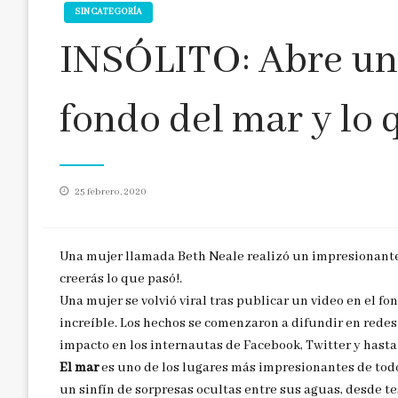
SIN CATEGORÍA
INSÓLITO: Abre una
fondo del mar y lo 
Publicado
25 febrero, 2020
en
Una mujer llamada Beth Neale realizó un impresionan
creerás lo que pasó!.
Una mujer se volvió viral tras publicar un video en el fo
increíble. Los hechos se comenzaron a difundir en rede
impacto en los internautas de Facebook, Twitter y hast
El mar
es uno de los lugares más impresionantes de todo
un sinfín de sorpresas ocultas entre sus aguas, desde t