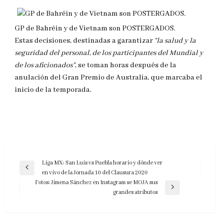
GP de Bahréin y de Vietnam son POSTERGADOS.
Estas decisiones, destinadas a garantizar
“la salud y la
seguridad del personal, de los participantes del Mundial y
de los aficionados”
, se toman horas después de la
anulación del Gran Premio de Australia, que marcaba el
inicio de la temporada.
Navegación
Liga MX: San Luis vs Puebla horario y dónde ver
Entrada
en vivo de la Jornada 10 del Clausura 2020
de
anterior
Fotos: Jimena Sánchez en Instagram se MOJA sus
entradas
Entrada
grandes atributos
siguiente