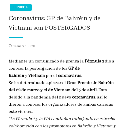
DEPORTES
Coronavirus: GP de Bahréin y de
Vietnam son POSTERGADOS
Publicado
14 marzo, 2020
en
Mediante un comunicado de prensa la
Fórmula 1
dio a
conocer la postergación de los
GP de
Bahréin
y
Vietnam
por el
coronavirus
.
Se ha determinado aplazar el
Gran Premio de Bahréin
del 22 de marzo y el de Vietnam del 5 de abril.
Esto
debido a la pandemia del nuevo
coronavirus
; así lo
dieron a conocer los organizadores de ambas carreras
este viernes.
“La Fórmula 1 y la FIA continúan trabajando en estrecha
colaboración con los promotores en Bahréin y Vietnam y