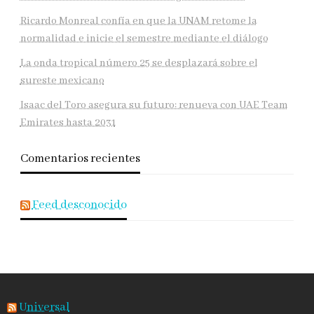
Ricardo Monreal confía en que la UNAM retome la
normalidad e inicie el semestre mediante el diálogo
La onda tropical número 25 se desplazará sobre el
sureste mexicano
Isaac del Toro asegura su futuro: renueva con UAE Team
Emirates hasta 2031
Comentarios recientes
Feed desconocido
Universal