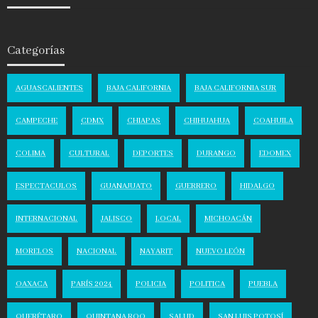
Categorías
AGUASCALIENTES
BAJA CALIFORNIA
BAJA CALIFORNIA SUR
CAMPECHE
CDMX
CHIAPAS
CHIHUAHUA
COAHUILA
COLIMA
CULTURAL
DEPORTES
DURANGO
EDOMEX
ESPECTACULOS
GUANAJUATO
GUERRERO
HIDALGO
INTERNACIONAL
JALISCO
LOCAL
MICHOACÁN
MORELOS
NACIONAL
NAYARIT
NUEVO LEÓN
OAXACA
PARÍS 2024
POLICIA
POLITICA
PUEBLA
QUERÉTARO
QUINTANA ROO
SALUD
SAN LUIS POTOSÍ