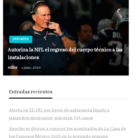
DEPORTES
Autoriza la NFL el regreso del cuerpo técnico a las
instalaciones
editor
4 junio, 2020
Entradas recientes
Alerta en EE.UU. por brote de salmonela ligado a
jalapeños mexicanos; reportan 345 casos
Anoche se dieron a conocer los nominados de La Casa de
los Famosos México 2026 en la segunda semana