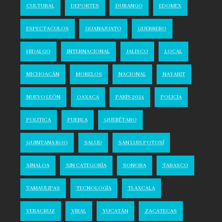
CULTURAL
DEPORTES
DURANGO
EDOMEX
ESPECTACULOS
GUANAJUATO
GUERRERO
HIDALGO
INTERNACIONAL
JALISCO
LOCAL
MICHOACÁN
MORELOS
NACIONAL
NAYARIT
NUEVO LEÓN
OAXACA
PARÍS 2024
POLICIA
POLITICA
PUEBLA
QUERÉTARO
QUINTANA ROO
SALUD
SAN LUIS POTOSÍ
SINALOA
SIN CATEGORÍA
SONORA
TABASCO
TAMAULIPAS
TECNOLOGÍA
TLAXCALA
VERACRUZ
VIRAL
YUCATÁN
ZACATECAS