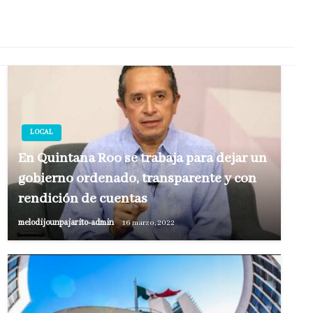
LOCAL
En Quintana Roo se trabaja para dejar un
gobierno ordenado, transparente y con
rendición de cuentas
melodijounpajarito-admin
16 marzo, 2022