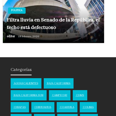
POLITICA
Filtra lluvia en Senado de la República, el
techo está defectuoso
editor
18 febrero, 2020
Categorías
AGUASCALIENTES
BAJA CALIFORNIA
BAJA CALIFORNIA SUR
CAMPECHE
CDMX
CHIAPAS
CHIHUAHUA
COAHUILA
COLIMA