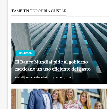
de
TAMBIÉN TE PODRÍA GUSTAR
entradas
NACIONAL
El Banco Mundial pide al gobierno
mexicano un uso eficiente del gasto
melodijounpajarito-admin
15 octubre, 2021