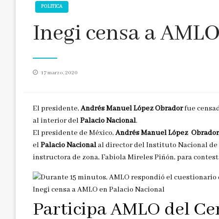
POLITICA
Inegi censa a AMLO
Publicado
17 marzo, 2020
en
El presidente,
Andrés Manuel López Obrador
fue censad
al interior del
Palacio Nacional
.
El presidente de México,
Andrés Manuel López Obrador
el
Palacio Nacional
al director del Instituto Nacional de
instructora de zona, Fabiola Mireles Piñón, para contes
Inegi censa a AMLO en Palacio Nacional
Participa AMLO del Cen