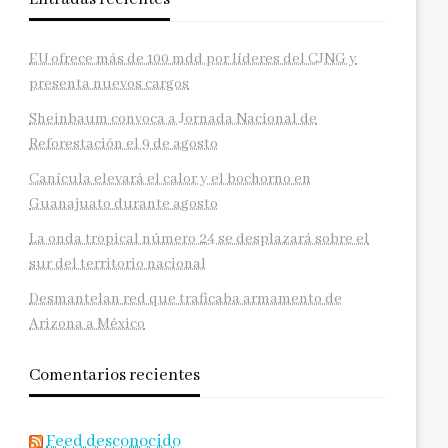
EU ofrece más de 100 mdd por líderes del CJNG y
presenta nuevos cargos
Sheinbaum convoca a Jornada Nacional de
Reforestación el 9 de agosto
Canícula elevará el calor y el bochorno en
Guanajuato durante agosto
La onda tropical número 24 se desplazará sobre el
sur del territorio nacional
Desmantelan red que traficaba armamento de
Arizona a México
Comentarios recientes
Feed desconocido