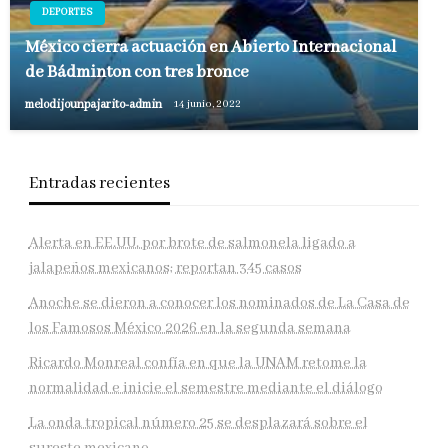
DEPORTES
México cierra actuación en Abierto Internacional
de Bádminton con tres bronce
melodijounpajarito-admin
14 junio, 2022
Entradas recientes
Alerta en EE.UU. por brote de salmonela ligado a
jalapeños mexicanos; reportan 345 casos
Anoche se dieron a conocer los nominados de La Casa de
los Famosos México 2026 en la segunda semana
Ricardo Monreal confía en que la UNAM retome la
normalidad e inicie el semestre mediante el diálogo
La onda tropical número 25 se desplazará sobre el
sureste mexicano