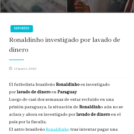
DEPORTES
Ronaldinho investigado por lavado de
dinero
Publicado
17 marzo, 2020
en
El futbolista brasileño
Ronaldinho
es investigado
por
lavado de dinero
en
Paraguay
Luego de casi dos semanas de estar recluido en una
prisión paraguaya, la situación de
Ronaldinh
o aún no se
aclara y ahora es investigado por
lavado de dinero
en el
país por la fiscalía.
El astro brasileño
Ronaldinho
tras intentar pagar una