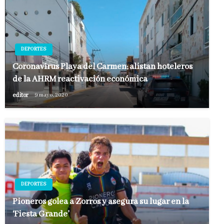
DEPORTES
Coronavirus Playa del Carmen; alistan hoteleros
de la AHRM reactivación económica
editor
9 mayo, 2020
DEPORTES
Pioneros golea a Zorros y asegura su lugar en la
‘Fiesta Grande’