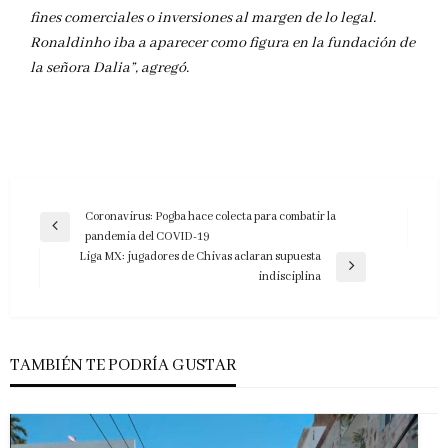
fines comerciales o inversiones al margen de lo legal.
Ronaldinho iba a aparecer como figura en la fundación de
la señora Dalia”, agregó.
Navegación
Coronavirus: Pogba hace colecta para combatir la
Entrada
pandemia del COVID-19
de
anterior
Liga MX: jugadores de Chivas aclaran supuesta
entradas
Entrada
indisciplina
siguiente
TAMBIÉN TE PODRÍA GUSTAR