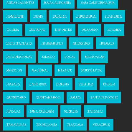
AGUASCALIENTES
BAJA CALIFORNIA
BAJA CALIFORNIA SUR
CAMPECHE
CDMX
CHIAPAS
CHIHUAHUA
COAHUILA
COLIMA
CULTURAL
DEPORTES
DURANGO
EDOMEX
ESPECTACULOS
GUANAJUATO
GUERRERO
HIDALGO
INTERNACIONAL
JALISCO
LOCAL
MICHOACÁN
MORELOS
NACIONAL
NAYARIT
NUEVO LEÓN
OAXACA
PARÍS 2024
POLICIA
POLITICA
PUEBLA
QUERÉTARO
QUINTANA ROO
SALUD
SAN LUIS POTOSÍ
SINALOA
SIN CATEGORÍA
SONORA
TABASCO
TAMAULIPAS
TECNOLOGÍA
TLAXCALA
VERACRUZ