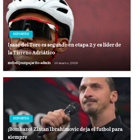
DEPORTES
Isaac del Toro es segundo en etapa 2 y es líder de
la Tirreno Adriático
melodijounpajarito-admin
10 marzo, 2026
DEPORTES
¡Bombazo! Zlatan Ibrahimovic deja el futbol para
siempre