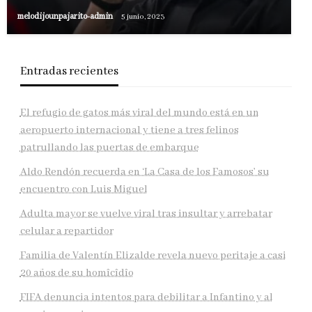
melodijounpajarito-admin
5 junio, 2023
Entradas recientes
El refugio de gatos más viral del mundo está en un
aeropuerto internacional y tiene a tres felinos
patrullando las puertas de embarque
Aldo Rendón recuerda en ‘La Casa de los Famosos’ su
encuentro con Luis Miguel
Adulta mayor se vuelve viral tras insultar y arrebatar
celular a repartidor
Familia de Valentín Elizalde revela nuevo peritaje a casi
20 años de su homîcîdîo
FIFA denuncia intentos para debilitar a Infantino y al