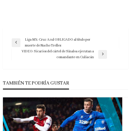
Navegación
Liga MX: Cruz Azul OBLIGADO al título por
Entrada
muerte de Nacho Trelles
de
anterior
VIDEO: Sicarios del cártel de Sinaloa ejecutan a
entradas
Entrada
comandante en Culiacán
siguiente
TAMBIÉN TE PODRÍA GUSTAR