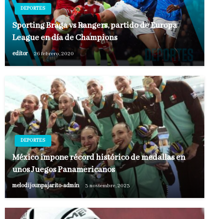
DEPORTES
Sporting Braga vs Rangers, partido de Europa
League en día de Champions
editor
26 febrero, 2020
DEPORTES
México impone récord histórico de medallas en
unos Juegos Panamericanos
melodijounpajarito-admin
3 noviembre, 2023