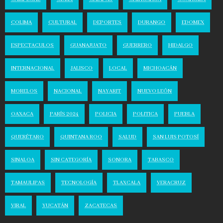
COLIMA
CULTURAL
DEPORTES
DURANGO
EDOMEX
ESPECTACULOS
GUANAJUATO
GUERRERO
HIDALGO
INTERNACIONAL
JALISCO
LOCAL
MICHOACÁN
MORELOS
NACIONAL
NAYARIT
NUEVO LEÓN
OAXACA
PARÍS 2024
POLICIA
POLITICA
PUEBLA
QUERÉTARO
QUINTANA ROO
SALUD
SAN LUIS POTOSÍ
SINALOA
SIN CATEGORÍA
SONORA
TABASCO
TAMAULIPAS
TECNOLOGÍA
TLAXCALA
VERACRUZ
VIRAL
YUCATÁN
ZACATECAS