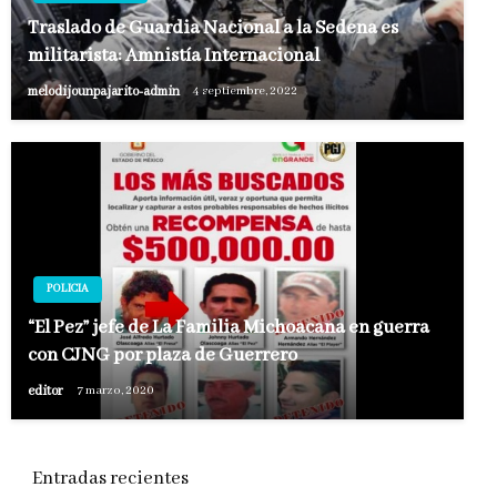
Traslado de Guardia Nacional a la Sedena es
militarista: Amnistía Internacional
melodijounpajarito-admin
4 septiembre, 2022
POLICIA
“El Pez” jefe de La Familia Michoacana en guerra
con CJNG por plaza de Guerrero
editor
7 marzo, 2020
Entradas recientes