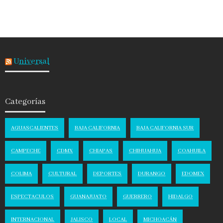
Universal
Categorías
AGUASCALIENTES
BAJA CALIFORNIA
BAJA CALIFORNIA SUR
CAMPECHE
CDMX
CHIAPAS
CHIHUAHUA
COAHUILA
COLIMA
CULTURAL
DEPORTES
DURANGO
EDOMEX
ESPECTACULOS
GUANAJUATO
GUERRERO
HIDALGO
INTERNACIONAL
JALISCO
LOCAL
MICHOACÁN