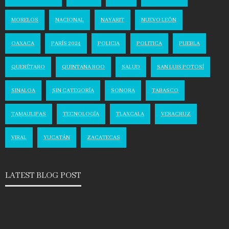
MORELOS
NACIONAL
NAYARIT
NUEVO LEÓN
OAXACA
PARÍS 2024
POLICIA
POLITICA
PUEBLA
QUERÉTARO
QUINTANA ROO
SALUD
SAN LUIS POTOSÍ
SINALOA
SIN CATEGORÍA
SONORA
TABASCO
TAMAULIPAS
TECNOLOGÍA
TLAXCALA
VERACRUZ
VIRAL
YUCATÁN
ZACATECAS
LATEST BLOG POST