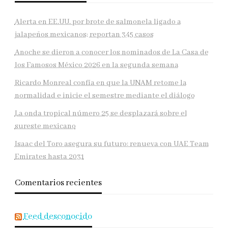
Alerta en EE.UU. por brote de salmonela ligado a
jalapeños mexicanos; reportan 345 casos
Anoche se dieron a conocer los nominados de La Casa de
los Famosos México 2026 en la segunda semana
Ricardo Monreal confía en que la UNAM retome la
normalidad e inicie el semestre mediante el diálogo
La onda tropical número 25 se desplazará sobre el
sureste mexicano
Isaac del Toro asegura su futuro: renueva con UAE Team
Emirates hasta 2031
Comentarios recientes
Feed desconocido