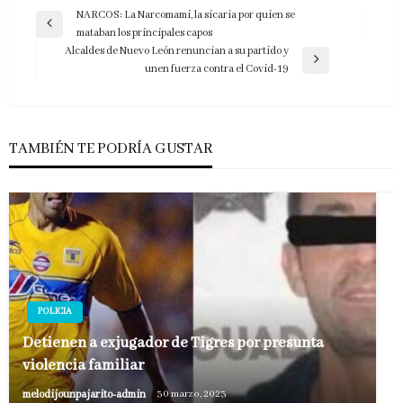
Navegación
NARCOS: La Narcomami, la sicaria por quien se
Entrada
mataban los principales capos
de
anterior
Alcaldes de Nuevo León renuncian a su partido y
entradas
Entrada
unen fuerza contra el Covid-19
siguiente
TAMBIÉN TE PODRÍA GUSTAR
POLICIA
Detienen a exjugador de Tigres por presunta
violencia familiar
melodijounpajarito-admin
30 marzo, 2023