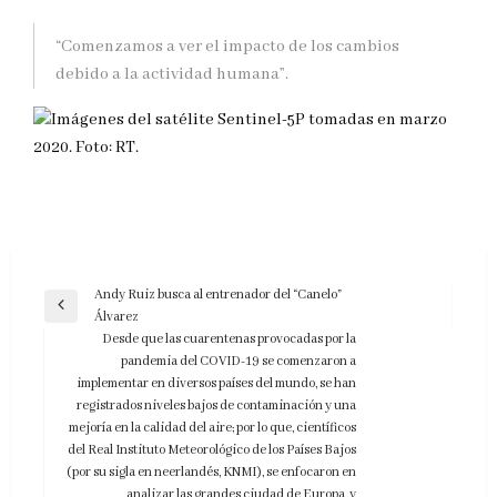
“Comenzamos a ver el impacto de los cambios
debido a la actividad humana”.
Navegación
Andy Ruiz busca al entrenador del “Canelo”
Entrada
Álvarez
de
anterior
Desde que las cuarentenas provocadas por la
entradas
pandemia del COVID-19 se comenzaron a
implementar en diversos países del mundo, se han
registrados niveles bajos de contaminación y una
mejoría en la calidad del aire; por lo que, científicos
del Real Instituto Meteorológico de los Países Bajos
(por su sigla en neerlandés, KNMI), se enfocaron en
analizar las grandes ciudad de Europa, y