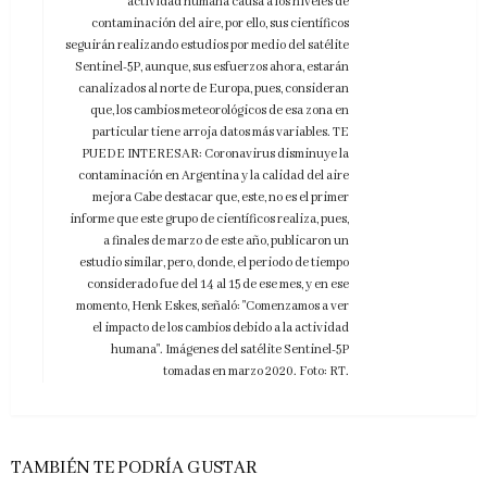
actividad humana causa a los niveles de
contaminación del aire, por ello, sus científicos
seguirán realizando estudios por medio del satélite
Sentinel-5P, aunque, sus esfuerzos ahora, estarán
canalizados al norte de Europa, pues, consideran
que, los cambios meteorológicos de esa zona en
particular tiene arroja datos más variables. TE
PUEDE INTERESAR: Coronavirus disminuye la
contaminación en Argentina y la calidad del aire
mejora Cabe destacar que, este, no es el primer
informe que este grupo de científicos realiza, pues,
a finales de marzo de este año, publicaron un
estudio similar, pero, donde, el periodo de tiempo
considerado fue del 14 al 15 de ese mes, y en ese
momento, Henk Eskes, señaló: "Comenzamos a ver
el impacto de los cambios debido a la actividad
humana". Imágenes del satélite Sentinel-5P
tomadas en marzo 2020. Foto: RT.
TAMBIÉN TE PODRÍA GUSTAR