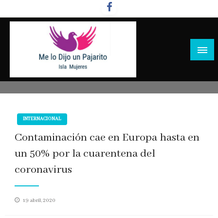
Salta
al
contenido
INTERNACIONAL
Contaminación cae en Europa hasta en
un 50% por la cuarentena del
coronavirus
Publicado
19 abril, 2020
en