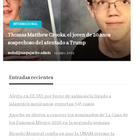
INTERNACIONAL
Thomas Matthew Crooks, el joven de 20 años
sospechoso del atentado a Trump
melodijounpajarito-admin
14 julio, 2024
Entradas recientes
Alerta en EE.UU. por brote de salmonela ligado a
jalapeños mexicanos; reportan 345 casos
Anoche se dieron a conocer los nominados de La Casa de
los Famosos México 2026 en la segunda semana
Ricardo Monreal confía en que la UNAM retome la