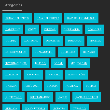
Categorías
AGUASCALIENTES
BAJA CALIFORNIA
BAJA CALIFORNIA SUR
CAMPECHE
CDMX
CHIAPAS
CHIHUAHUA
COAHUILA
COLIMA
CULTURAL
DEPORTES
DURANGO
EDOMEX
ESPECTACULOS
GUANAJUATO
GUERRERO
HIDALGO
INTERNACIONAL
JALISCO
LOCAL
MICHOACÁN
MORELOS
NACIONAL
NAYARIT
NUEVO LEÓN
OAXACA
PARÍS 2024
POLICIA
POLITICA
PUEBLA
QUERÉTARO
QUINTANA ROO
SALUD
SAN LUIS POTOSÍ
SINALOA
SIN CATEGORÍA
SONORA
TABASCO