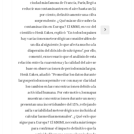
ciudad más famosa de Francia, París, llegó a
reducir sus contaminantes en el aire hasta un 54
por ciento, definitivamente una cifra
sorprendente. ¿Qué más se dice sobre la
contaminación en Europa? El KNMI, en voz del
Entrada
científico Henk Eskes, explicó: “En todos los países
siguiente
hay variaciones meteorológicas considerables de
un día al siguiente, lo que afecta mucho a la
dispersión del dióxido de nitrógeno", por ello,
comentó, es necesario que el análisis de esta
relación entre la cuarentena y la calidad del aire se
base en observaciones de periodos más largos.
Henk Eskes, añadió: “Promediar los datos durante
largos períodos nos permite ver con mayor claridad
los cambios en las concentraciones debido a la
actividad humana. Por este motivo, los mapas
muestran concentraciones durante un mes y
presentan una incertidumbre del 15%, reflejando
así la variabilidad meteorológica no incluida al
calcular las medias mensuales”. ¿Qué es lo que
sigue para Europa? El KNIMI, necesita más tiempo
para confirmar el impacto definitivo que la