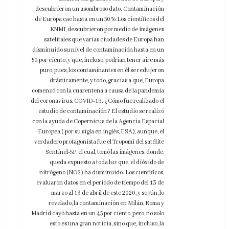
descubrieron un asombroso dato. Contaminación
de Europa cae hasta en un 50% Los científicos del
KNMI, descubrieron por medio de imágenes
satelitales que varias ciudades de Europa han
disminuido su nivel de contaminación hasta en un
50 por ciento, y que, incluso, podrían tener aire más
puro, pues, los contaminantes en él se redujeron
drásticamente, y todo, gracias a que, Europa
comenzó con la cuarentena a causa de la pandemia
del coronavirus, COVID-19. ¿Cómo fue realizado el
estudio de contaminación? El estudio se realizó
con la ayuda de Copernicus de la Agencia Espacial
Europea ( por su sigla en inglés, ESA), aunque, el
verdadero protagonista fue el Tropomi del satélite
Sentinel-5P, el cual, tomó las imágenes, donde,
queda expuesto a toda luz que, el dióxido de
nitrógeno (NO2) ha disminuido. Los científicos,
evaluaron datos en el periodo de tiempo del 13 de
marzo al 13 de abril de este 2020, y según, lo
revelado, la contaminación en Milán, Roma y
Madrid cayó hasta en un 45 por ciento, pero, no solo
esto es una gran noticia, sino que, incluso, la