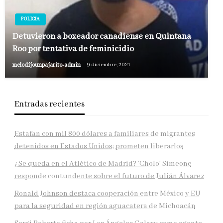
POLICIA
Detuvieron a boxeador canadiense en Quintana
Roo por tentativa de feminicidio
melodijounpajarito-admin
9 diciembre, 2021
Entradas recientes
Estafan con mil 800 dólares a familiares de migrantes
detenidos en Estados Unidos; prometen liberarlos
¿Se queda en el Atlético de Madrid? ‘Cholo’ Simeone
responde contundente sobre el futuro de Julián Álvarez
Ronald Johnson destaca cooperación entre México y EU
para la seguridad en región aguacatera de Michoacán