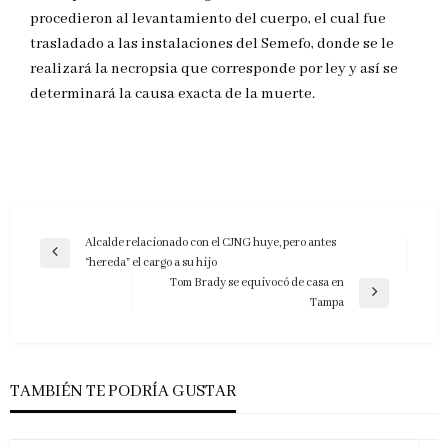
procedieron al levantamiento del cuerpo, el cual fue
trasladado a las instalaciones del Semefo, donde se le
realizará la necropsia que corresponde por ley y así se
determinará la causa exacta de la muerte.
Navegación
Alcalde relacionado con el CJNG huye, pero antes
Entrada
“hereda” el cargo a su hijo
de
anterior
Tom Brady se equivocó de casa en
entradas
Entrada
Tampa
siguiente
TAMBIÉN TE PODRÍA GUSTAR