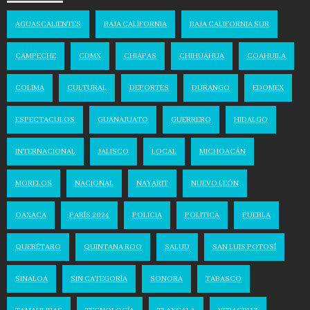
AGUASCALIENTES
BAJA CALIFORNIA
BAJA CALIFORNIA SUR
CAMPECHE
CDMX
CHIAPAS
CHIHUAHUA
COAHUILA
COLIMA
CULTURAL
DEPORTES
DURANGO
EDOMEX
ESPECTACULOS
GUANAJUATO
GUERRERO
HIDALGO
INTERNACIONAL
JALISCO
LOCAL
MICHOACÁN
MORELOS
NACIONAL
NAYARIT
NUEVO LEÓN
OAXACA
PARÍS 2024
POLICIA
POLITICA
PUEBLA
QUERÉTARO
QUINTANA ROO
SALUD
SAN LUIS POTOSÍ
SINALOA
SIN CATEGORÍA
SONORA
TABASCO