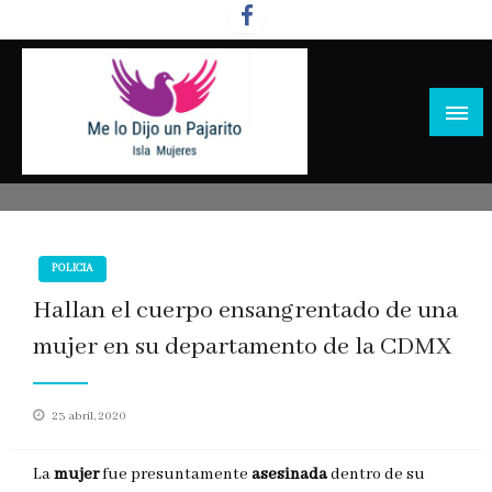
Salta
al
contenido
POLICIA
Hallan el cuerpo ensangrentado de una
mujer en su departamento de la CDMX
Publicado
23 abril, 2020
en
La
mujer
fue presuntamente
asesinada
dentro de su