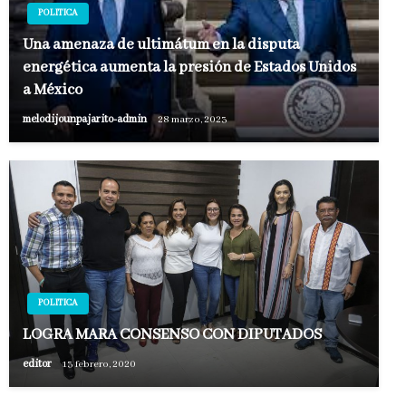
POLITICA
Una amenaza de ultimátum en la disputa
energética aumenta la presión de Estados Unidos
a México
melodijounpajarito-admin
28 marzo, 2023
POLITICA
LOGRA MARA CONSENSO CON DIPUTADOS
editor
13 febrero, 2020