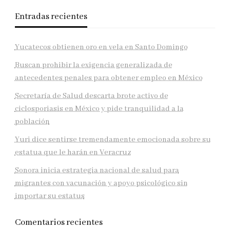
Entradas recientes
Yucatecos obtienen oro en vela en Santo Domingo
Buscan prohibir la exigencia generalizada de
antecedentes penales para obtener empleo en México
Secretaría de Salud descarta brote activo de
ciclosporiasis en México y pide tranquilidad a la
población
Yuri dice sentirse tremendamente emocionada sobre su
estatua que le harán en Veracruz
Sonora inicia estrategia nacional de salud para
migrantes con vacunación y apoyo psicológico sin
importar su estatus
Comentarios recientes