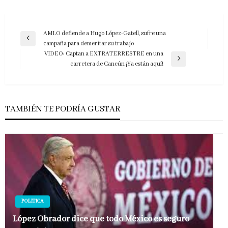
Navegación
AMLO defiende a Hugo López-Gatell, sufre una
Entrada
campaña para demeritar su trabajo
de
anterior
VIDEO: Captan a EXTRATERRESTRE en una
entradas
Entrada
carretera de Cancún ¡Ya están aquí!
siguiente
TAMBIÉN TE PODRÍA GUSTAR
POLITICA
López Obrador dice que todo México es seguro