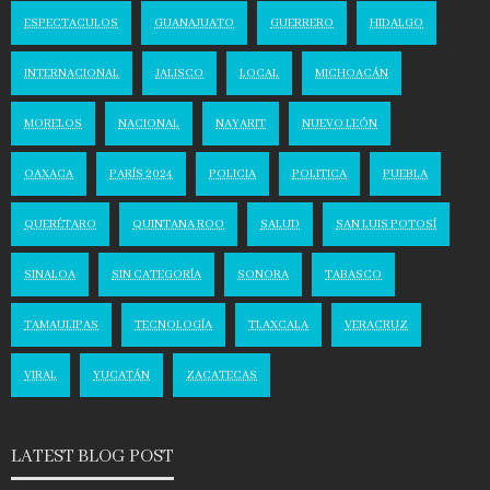
ESPECTACULOS
GUANAJUATO
GUERRERO
HIDALGO
INTERNACIONAL
JALISCO
LOCAL
MICHOACÁN
MORELOS
NACIONAL
NAYARIT
NUEVO LEÓN
OAXACA
PARÍS 2024
POLICIA
POLITICA
PUEBLA
QUERÉTARO
QUINTANA ROO
SALUD
SAN LUIS POTOSÍ
SINALOA
SIN CATEGORÍA
SONORA
TABASCO
TAMAULIPAS
TECNOLOGÍA
TLAXCALA
VERACRUZ
VIRAL
YUCATÁN
ZACATECAS
LATEST BLOG POST