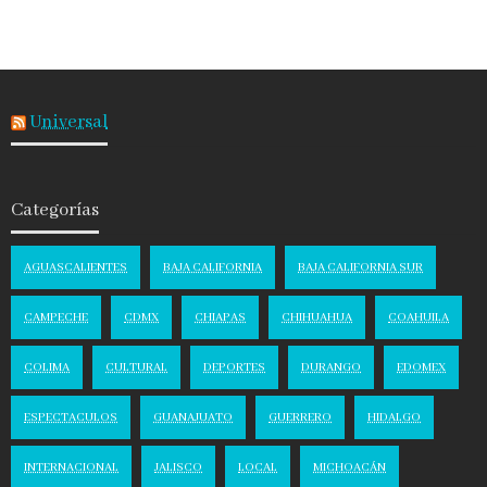
Universal
Categorías
AGUASCALIENTES
BAJA CALIFORNIA
BAJA CALIFORNIA SUR
CAMPECHE
CDMX
CHIAPAS
CHIHUAHUA
COAHUILA
COLIMA
CULTURAL
DEPORTES
DURANGO
EDOMEX
ESPECTACULOS
GUANAJUATO
GUERRERO
HIDALGO
INTERNACIONAL
JALISCO
LOCAL
MICHOACÁN