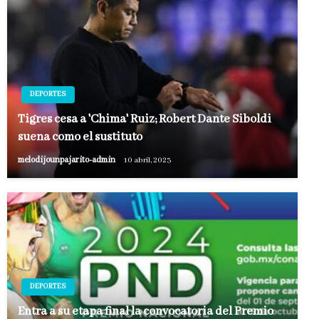
DEPORTES
Tigres cesa a 'Chima' Ruiz; Robert Dante Siboldi
suena como el sustituto
melodijounpajarito-admin
10 abril, 2023
DEPORTES
Entra a su etapa final la convocatoria del Premio