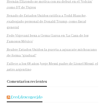
Hernán Elizondo se motiva con su debut en el ‘Volcán’
como DT de Tigres
Senado de Estados Unidos ratifica a Todd Blanche,
exabogado personal de Donald Trump, como fiscal
general
Fede Vigevani besa a Gema Garoa en ‘La Casa de los
Famosos México’
Reabre Estados Unidos la puerta a aguacate michoacano
de forma “gradual”
Fallece a los 68 años Jorge Messi padre de Lionel Messi, el
astro argentino
Comentarios recientes
Feed desconocido