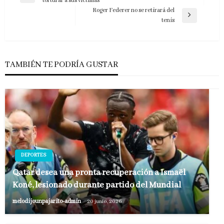
torturar a sus víctimas
de
anterior
Roger Federer no se retirará del
entradas
Entrada
tenis
siguiente
TAMBIÉN TE PODRÍA GUSTAR
DEPORTES
Qatar desea una pronta recuperación a Ismaël
Koné, lesionado durante partido del Mundial
melodijounpajarito-admin
20 junio, 2026