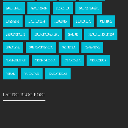
MORELOS
NACIONAL
NAYARIT
NUEVO LEÓN
OAXACA
PARÍS 2024
POLICIA
POLITICA
PUEBLA
QUERÉTARO
QUINTANA ROO
SALUD
SAN LUIS POTOSÍ
SINALOA
SIN CATEGORÍA
SONORA
TABASCO
TAMAULIPAS
TECNOLOGÍA
TLAXCALA
VERACRUZ
VIRAL
YUCATÁN
ZACATECAS
LATEST BLOG POST