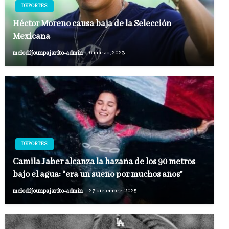
DEPORTES
Héctor Moreno causa baja de la Selección
Mexicana
melodijounpajarito-admin
6 marzo, 2023
DEPORTES
Camila Jaber alcanza la hazaña de los 90 metros
bajo el agua: “era un sueño por muchos años”
melodijounpajarito-admin
27 diciembre, 2025