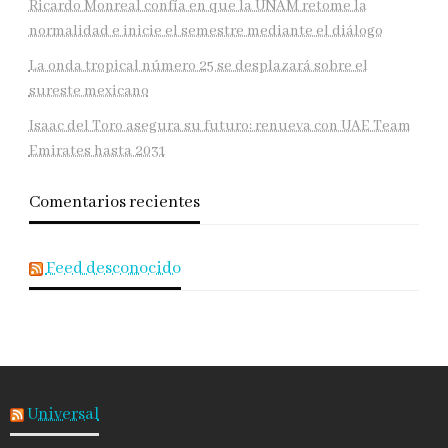
Ricardo Monreal confía en que la UNAM retome la
normalidad e inicie el semestre mediante el diálogo
La onda tropical número 25 se desplazará sobre el
sureste mexicano
Isaac del Toro asegura su futuro: renueva con UAE Team
Emirates hasta 2031
Comentarios recientes
Feed desconocido
Universal