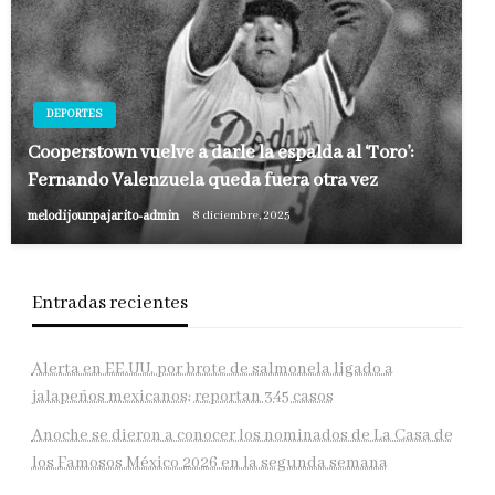
DEPORTES
Cooperstown vuelve a darle la espalda al ‘Toro’:
Fernando Valenzuela queda fuera otra vez
melodijounpajarito-admin
8 diciembre, 2025
Entradas recientes
Alerta en EE.UU. por brote de salmonela ligado a
jalapeños mexicanos; reportan 345 casos
Anoche se dieron a conocer los nominados de La Casa de
los Famosos México 2026 en la segunda semana