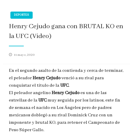
DEPORTES
Henry Cejudo gana con BRUTAL KO en
la UFC (Video)
Publicado
11 mayo, 2020
en
En el segundo asalto de la contienda y cerca de terminar,
el peleador
Henry Cejudo
venció a su rival para
conquistar el título de la
UFC
.
El peleador angelino
Henry Cejudo
es una de las
estrellas de la
UFC
muy seguida por los latinos, este fin
de semana el nacido en Los Ángeles pero de padres
mexicanos doblegó a su rival Dominick Cruz con un
imponente y brutal KO, para retener el Campeonato de
Peso Súper Gallo.