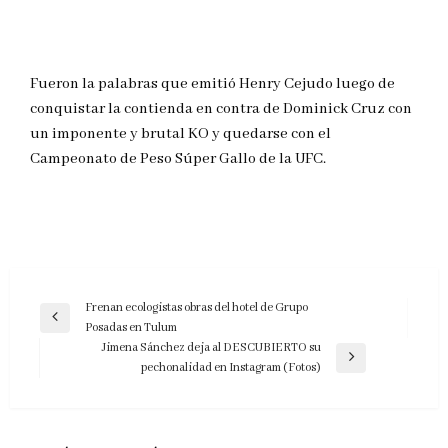
Fueron la palabras que emitió Henry Cejudo luego de
conquistar la contienda en contra de Dominick Cruz con
un imponente y brutal KO y quedarse con el
Campeonato de Peso Súper Gallo de la UFC.
Navegación
Frenan ecologistas obras del hotel de Grupo
Entrada
Posadas en Tulum
de
anterior
Jimena Sánchez deja al DESCUBIERTO su
entradas
Entrada
pechonalidad en Instagram (Fotos)
siguiente