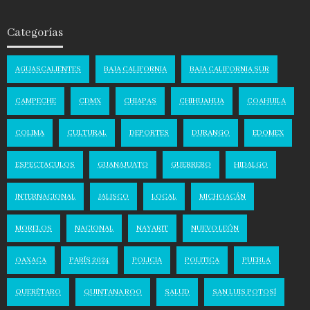
Categorías
AGUASCALIENTES
BAJA CALIFORNIA
BAJA CALIFORNIA SUR
CAMPECHE
CDMX
CHIAPAS
CHIHUAHUA
COAHUILA
COLIMA
CULTURAL
DEPORTES
DURANGO
EDOMEX
ESPECTACULOS
GUANAJUATO
GUERRERO
HIDALGO
INTERNACIONAL
JALISCO
LOCAL
MICHOACÁN
MORELOS
NACIONAL
NAYARIT
NUEVO LEÓN
OAXACA
PARÍS 2024
POLICIA
POLITICA
PUEBLA
QUERÉTARO
QUINTANA ROO
SALUD
SAN LUIS POTOSÍ