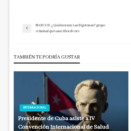
NARCOS: ¿Quiénes son Las Bigotonas? grupo
Navegación
Entrada
criminal que usa rifles de oro
anterior
de
TAMBIÉN TE PODRÍA GUSTAR
entradas
INTERNACIONAL
Presidente de Cuba asiste a IV
Convención Internacional de Salud