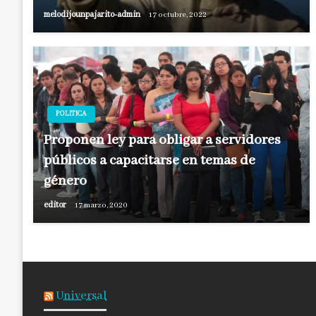
melodijounpajarito-admin
17 octubre, 2022
POLITICA
Proponen ley para obligar a servidores
públicos a capacitarse en temas de
género
editor
17 marzo, 2020
Universal