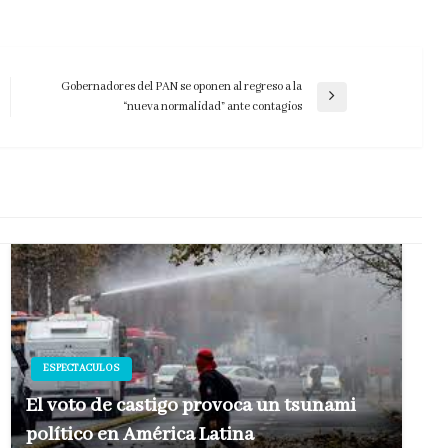
Gobernadores del PAN se oponen al regreso a la
Entrada
“nueva normalidad” ante contagios
siguiente
ESPECTACULOS
El voto de castigo provoca un tsunami
político en América Latina