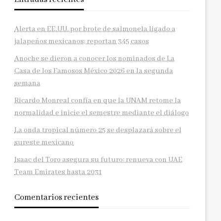
Alerta en EE.UU. por brote de salmonela ligado a
jalapeños mexicanos; reportan 345 casos
Anoche se dieron a conocer los nominados de La
Casa de los Famosos México 2026 en la segunda
semana
Ricardo Monreal confía en que la UNAM retome la
normalidad e inicie el semestre mediante el diálogo
La onda tropical número 25 se desplazará sobre el
sureste mexicano
Isaac del Toro asegura su futuro: renueva con UAE
Team Emirates hasta 2031
Comentarios recientes