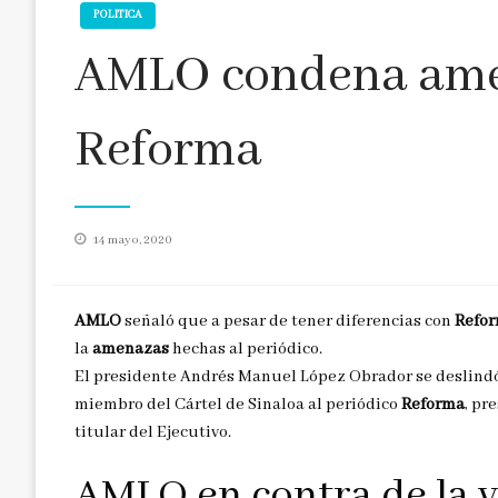
POLITICA
AMLO condena amen
Reforma
Publicado
14 mayo, 2020
en
AMLO
señaló que a pesar de tener diferencias con
Refo
la
amenazas
hechas al periódico.
El presidente Andrés Manuel López Obrador se deslind
miembro del Cártel de Sinaloa al periódico
Reforma
, pr
titular del Ejecutivo.
AMLO en contra de la v