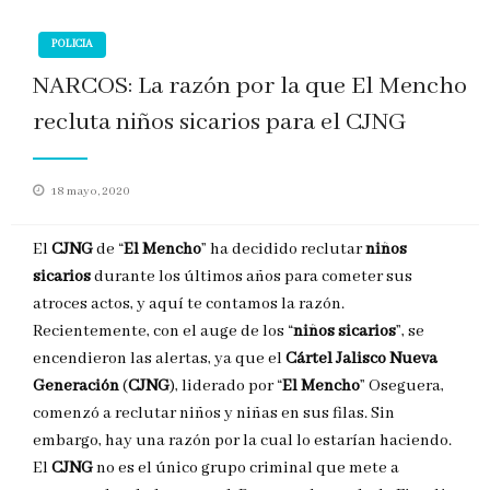
POLICIA
NARCOS: La razón por la que El Mencho
recluta niños sicarios para el CJNG
Publicado
18 mayo, 2020
en
El
CJNG
de “
El Mencho
” ha decidido reclutar
niños
sicarios
durante los últimos años para cometer sus
atroces actos, y aquí te contamos la razón.
Recientemente, con el auge de los “
niños sicarios
”, se
encendieron las alertas, ya que el
Cártel Jalisco Nueva
Generación
(
CJNG
), liderado por “
El Mencho
” Oseguera,
comenzó a reclutar niños y niñas en sus filas. Sin
embargo, hay una razón por la cual lo estarían haciendo.
El
CJNG
no es el único grupo criminal que mete a