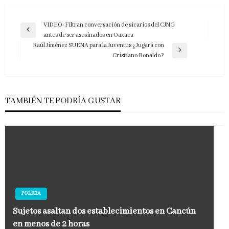
Navegación
VIDEO: Filtran conversación de sicarios del CJNG
Entrada
antes de ser asesinados en Oaxaca
de
anterior
Raúl Jiménez SUENA para la Juventus ¿Jugará con
entradas
Entrada
Cristiano Ronaldo?
siguiente
TAMBIÉN TE PODRÍA GUSTAR
POLICIA
Sujetos asaltan dos establecimientos en Cancún
en menos de 2 horas