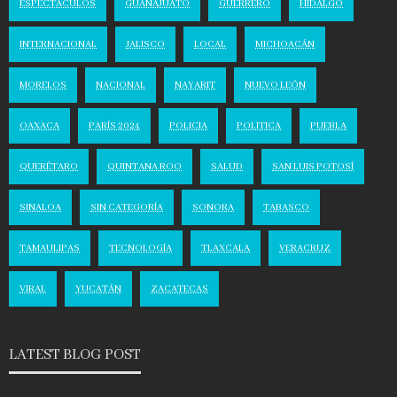
ESPECTACULOS
GUANAJUATO
GUERRERO
HIDALGO
INTERNACIONAL
JALISCO
LOCAL
MICHOACÁN
MORELOS
NACIONAL
NAYARIT
NUEVO LEÓN
OAXACA
PARÍS 2024
POLICIA
POLITICA
PUEBLA
QUERÉTARO
QUINTANA ROO
SALUD
SAN LUIS POTOSÍ
SINALOA
SIN CATEGORÍA
SONORA
TABASCO
TAMAULIPAS
TECNOLOGÍA
TLAXCALA
VERACRUZ
VIRAL
YUCATÁN
ZACATECAS
LATEST BLOG POST