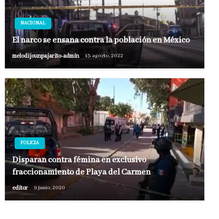
NACIONAL
El narco se ensaña contra la población en México
melodijounpajarito-admin
13 agosto, 2022
POLICIA
Disparan contra fémina en exclusivo
fraccionamiento de Playa del Carmen
editor
9 junio, 2020