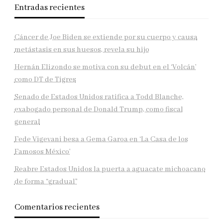
Entradas recientes
Cáncer de Joe Biden se extiende por su cuerpo y causa
metástasis en sus huesos, revela su hijo
Hernán Elizondo se motiva con su debut en el ‘Volcán’
como DT de Tigres
Senado de Estados Unidos ratifica a Todd Blanche,
exabogado personal de Donald Trump, como fiscal
general
Fede Vigevani besa a Gema Garoa en ‘La Casa de los
Famosos México’
Reabre Estados Unidos la puerta a aguacate michoacano
de forma “gradual”
Comentarios recientes