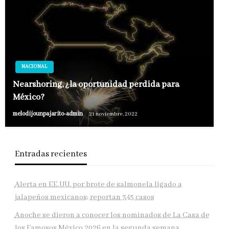
NACIONAL
Nearshoring, ¿la oportunidad perdida para
México?
melodijounpajarito-admin
21 noviembre, 2022
Entradas recientes
Alerta en EE.UU. por brote de salmonela ligado a
jalapeños mexicanos; reportan 345 casos
Anoche se dieron a conocer los nominados de La Casa de
los Famosos México 2026 en la segunda semana