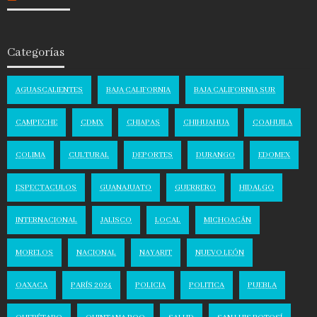
Categorías
AGUASCALIENTES
BAJA CALIFORNIA
BAJA CALIFORNIA SUR
CAMPECHE
CDMX
CHIAPAS
CHIHUAHUA
COAHUILA
COLIMA
CULTURAL
DEPORTES
DURANGO
EDOMEX
ESPECTACULOS
GUANAJUATO
GUERRERO
HIDALGO
INTERNACIONAL
JALISCO
LOCAL
MICHOACÁN
MORELOS
NACIONAL
NAYARIT
NUEVO LEÓN
OAXACA
PARÍS 2024
POLICIA
POLITICA
PUEBLA