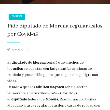
POLITICA
Pide diputado de Morena regular asilos
por Covid-19
Publicado
23 mayo, 2020
en
El
diputado
de
Morena
señaló que muchos de
los
asilos
no cuentan con las garantías mínimas de
cuidado y protección por lo que se pone en peligro sus
vidas.
Debido a que los
adultos mayores
son un sector
vulnerable al virus SARS-CoV-2 (Covid-19),
el
diputado
federal de
Morena
, Raúl Eduardo Bonifaz
Moedano, busca regular los asilos y casas de reposo con