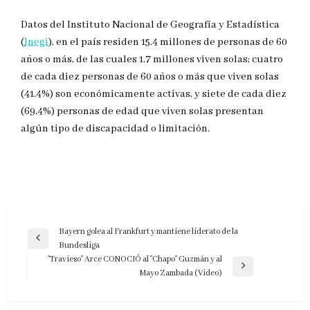
Datos del Instituto Nacional de Geografía y Estadística
(
Inegi
), en el país residen 15.4 millones de personas de 60
años o más, de las cuales 1.7 millones viven solas; cuatro
de cada diez personas de 60 años o más que viven solas
(41.4%) son económicamente activas, y siete de cada diez
(69.4%) personas de edad que viven solas presentan
algún tipo de discapacidad o limitación.
Navegación
Bayern golea al Frankfurt y mantiene liderato de la
Entrada
Bundesliga
de
anterior
"Travieso" Arce CONOCIÓ al "Chapo" Guzmán y al
entradas
Entrada
Mayo Zambada (Video)
siguiente