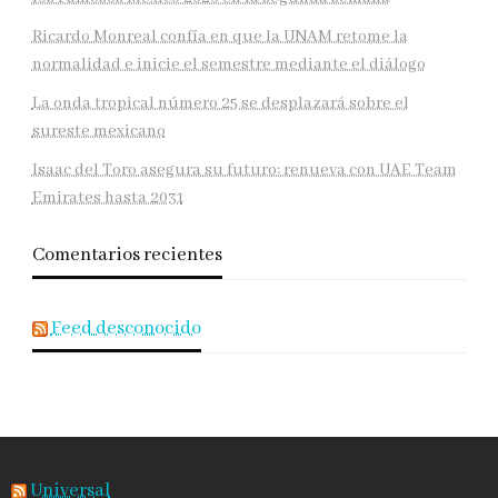
Ricardo Monreal confía en que la UNAM retome la
normalidad e inicie el semestre mediante el diálogo
La onda tropical número 25 se desplazará sobre el
sureste mexicano
Isaac del Toro asegura su futuro: renueva con UAE Team
Emirates hasta 2031
Comentarios recientes
Feed desconocido
Universal