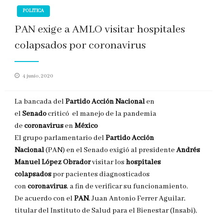
POLITICA
PAN exige a AMLO visitar hospitales
colapsados por coronavirus
Publicado
4 junio, 2020
en
La bancada del
Partido Acción Nacional
en
el
Senado
criticó el manejo de la pandemia
de
coronavirus
en
México
El grupo parlamentario del
Partido Acción
Nacional
(PAN) en el Senado exigió al presidente
Andrés
Manuel López Obrador
visitar los
hospitales
colapsados
por pacientes diagnosticados
con
coronavirus
, a fin de verificar su funcionamiento.
De acuerdo con el
PAN
, Juan Antonio Ferrer Aguilar,
titular del Instituto de Salud para el Bienestar (Insabi),