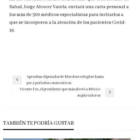
Salud, Jorge Alcocer Varela, enviará una carta personal a
los más de 300 médicos especialistas para invitarlos a
que se incorporen a la atención de los pacientes Covid-
19.
Navegación
Aprueban diputados de Morelos reelegirse hasta
Entrada
por 4 períodos consecutivos
de
anterior
Vicente Fox, el presidente que más afectó a México
entradas
Entrada
según tuiteros
siguiente
TAMBIÉN TE PODRÍA GUSTAR