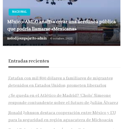
NACIONAL
México: AMLO analiza crear una aerolínea pública
que podría llamarse «Mexicana»
melodijounpajarito-admin
6 octubre, 2022
Entradas recientes
Estafan con mil 800 dólares a familiares de migrantes
detenidos en Estados Unidos; prometen liberarlos
¿Se queda en el Atlético de Madrid? ‘Cholo’ Simeone
responde contundente sobre el futuro de Julián Álvarez
Ronald Johnson destaca cooperación entre México y EU
para la seguridad en región aguacatera de Michoacán