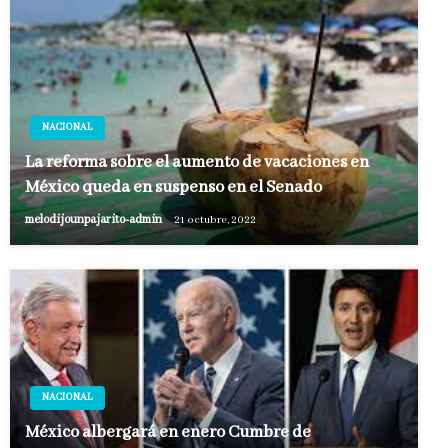
NACIONAL
La reforma sobre el aumento de vacaciones en
México queda en suspenso en el Senado
melodijounpajarito-admin
21 octubre, 2022
NACIONAL
México albergará en enero Cumbre de