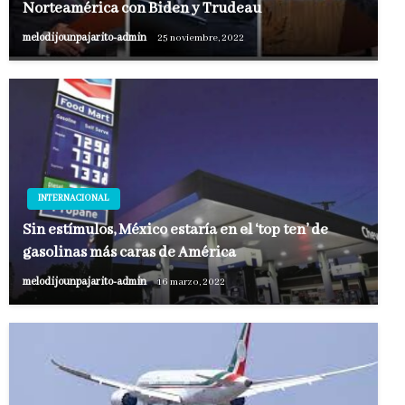
Norteamérica con Biden y Trudeau
melodijounpajarito-admin
25 noviembre, 2022
INTERNACIONAL
Sin estímulos, México estaría en el ‘top ten’ de
gasolinas más caras de América
melodijounpajarito-admin
16 marzo, 2022