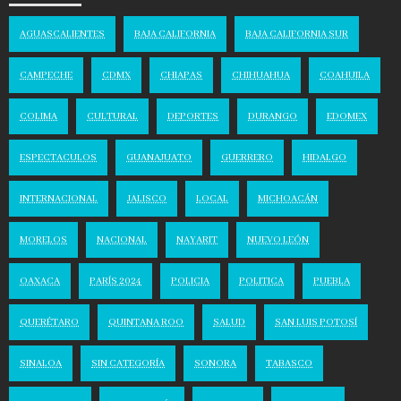
AGUASCALIENTES
BAJA CALIFORNIA
BAJA CALIFORNIA SUR
CAMPECHE
CDMX
CHIAPAS
CHIHUAHUA
COAHUILA
COLIMA
CULTURAL
DEPORTES
DURANGO
EDOMEX
ESPECTACULOS
GUANAJUATO
GUERRERO
HIDALGO
INTERNACIONAL
JALISCO
LOCAL
MICHOACÁN
MORELOS
NACIONAL
NAYARIT
NUEVO LEÓN
OAXACA
PARÍS 2024
POLICIA
POLITICA
PUEBLA
QUERÉTARO
QUINTANA ROO
SALUD
SAN LUIS POTOSÍ
SINALOA
SIN CATEGORÍA
SONORA
TABASCO