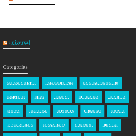
Universal
Categorías
AGUASCALIENTES
BAJA CALIFORNIA
BAJA CALIFORNIA SUR
CAMPECHE
CDMX
CHIAPAS
CHIHUAHUA
COAHUILA
COLIMA
CULTURAL
DEPORTES
DURANGO
EDOMEX
ESPECTACULOS
GUANAJUATO
GUERRERO
HIDALGO