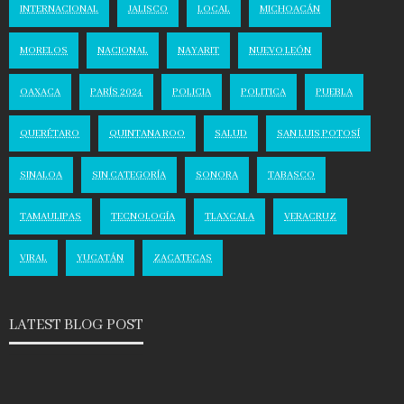
INTERNACIONAL
JALISCO
LOCAL
MICHOACÁN
MORELOS
NACIONAL
NAYARIT
NUEVO LEÓN
OAXACA
PARÍS 2024
POLICIA
POLITICA
PUEBLA
QUERÉTARO
QUINTANA ROO
SALUD
SAN LUIS POTOSÍ
SINALOA
SIN CATEGORÍA
SONORA
TABASCO
TAMAULIPAS
TECNOLOGÍA
TLAXCALA
VERACRUZ
VIRAL
YUCATÁN
ZACATECAS
LATEST BLOG POST