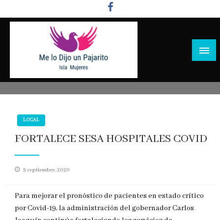
Salta
al
contenido
LOCAL
FORTALECE SESA HOSPITALES COVID
Publicado
5 septiembre, 2020
en
Para mejorar el pronóstico de pacientes en estado crítico
por Covid-19, la administración del gobernador Carlos