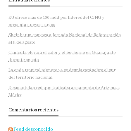
Entradas recientes
EU ofrece más de 100 mdd por líderes del CJNG y
presenta nuevos cargos
Sheinbaum convoca a Jornada Nacional de Reforestación
el 9 de agosto
Canícula elevará el calor y el bochorno en Guanajuato
durante agosto
La onda tropical número 24 se desplazará sobre el sur
del territorio nacional
Desmantelan red que traficaba armamento de Arizona a
México
Comentarios recientes
Feed desconocido