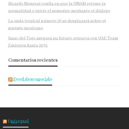
Ricardo Monreal confía en que la UNAM retome la
normalidad e inicie el semestre mediante el diálogo
La onda tropical número 25 se desplazará sobre el
sureste mexicano
Isaac del Toro asegura su futuro: renueva con UAE Team
Emirates hasta 2031
Comentarios recientes
Feed desconocido
Universal