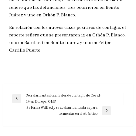
refiere que las defunciones, tres ocurrieron en Benito
Juárez y uno en Othón P. Blanco.
En relación con los nuevos casos positivos de contagio, el
reporte refiere que se presentaron 12 en Othón P. Blanco,
uno en Bacalar, 1 en Benito Juárez y uno en Felipe
Carrillo Puerto
Navegación
Son alarmantes los niveles de contagio de Covid-
Entrada
19 en Europa: OMS
de
anterior
Se forma Wilfred y se acaban los nombres para
entradas
Entrada
tormentas en el Atlántico
siguiente