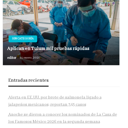
SIN CATEGORÍA
Aplican en Tulum mil pruebas rápidas
editor
14 enero, 2021
Entradas recientes
Alerta en EE.UU. por brote de salmonela ligado a
jalapeños mexicanos; reportan 345 casos
Anoche se dieron a conocer los nominados de La Casa de
los Famosos México 2026 en la segunda semana