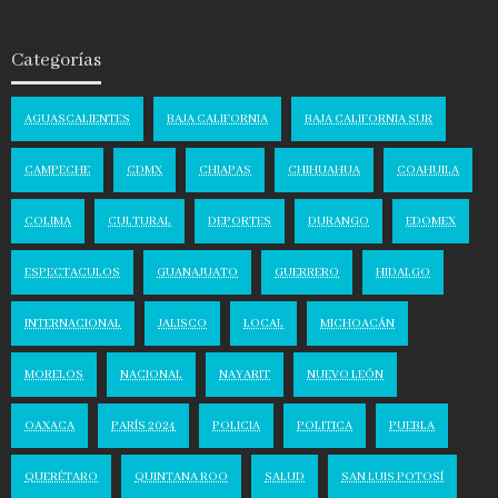
Categorías
AGUASCALIENTES
BAJA CALIFORNIA
BAJA CALIFORNIA SUR
CAMPECHE
CDMX
CHIAPAS
CHIHUAHUA
COAHUILA
COLIMA
CULTURAL
DEPORTES
DURANGO
EDOMEX
ESPECTACULOS
GUANAJUATO
GUERRERO
HIDALGO
INTERNACIONAL
JALISCO
LOCAL
MICHOACÁN
MORELOS
NACIONAL
NAYARIT
NUEVO LEÓN
OAXACA
PARÍS 2024
POLICIA
POLITICA
PUEBLA
QUERÉTARO
QUINTANA ROO
SALUD
SAN LUIS POTOSÍ