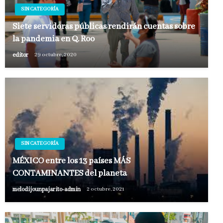
SIN CATEGORÍA
Siete servidoras públicas rendirán cuentas sobre
la pandemia en Q. Roo
editor
29 octubre, 2020
SIN CATEGORÍA
MÉXICO entre los 13 países MÁS
CONTAMINANTES del planeta
melodijounpajarito-admin
2 octubre, 2021