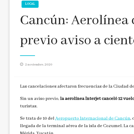
LOCAL
Cancún: Aerolínea 
previo aviso a cien
Publicado
2 noviembre, 2020
en
Las cancelaciones afectaron frecuencias de la Ciudad d
Sin un aviso previo,
la aerolínea Interjet canceló 12 vuel
turistas.
Se trata de 10 del
Aeropuerto Internacional de Cancún
,
llegada de la terminal aérea de la isla de Cozumel. La 
Mérida, Yucatán.