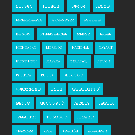
CULTURAL
DEPORTES
DURANGO
EDOMEX
ESPECTACULOS
GUANAJUATO
GUERRERO
HIDALGO
INTERNACIONAL
JALISCO
LOCAL
MICHOACÁN
MORELOS
NACIONAL
NAYARIT
NUEVO LEÓN
OAXACA
PARÍS 2024
POLICIA
POLITICA
PUEBLA
QUERÉTARO
QUINTANA ROO
SALUD
SAN LUIS POTOSÍ
SINALOA
SIN CATEGORÍA
SONORA
TABASCO
TAMAULIPAS
TECNOLOGÍA
TLAXCALA
VERACRUZ
VIRAL
YUCATÁN
ZACATECAS