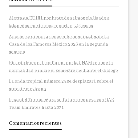
Alerta en EE.UU. por brote de salmonela ligado a
jalapeños mexicanos; reportan 345 casos
Anoche se dieron a conocer los nominados de La
Casa de los Famosos México 2026 en la segunda
semana
Ricardo Monreal confía en que la UNAM retome la
normalidad e inicie el semestre mediante el diálogo
La onda tropical número 25 se desplazará sobre el
sureste mexicano
Isaac del Toro asegura su futuro: renueva con UAE
Team Emirates hasta 2031
Comentarios recientes