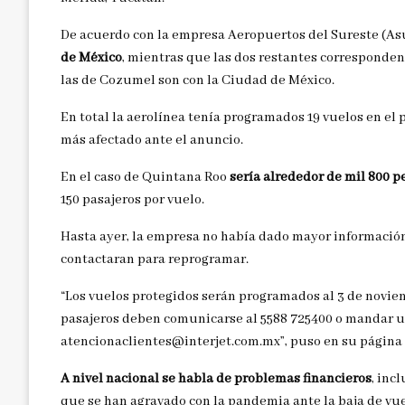
De acuerdo con la empresa Aeropuertos del Sureste (As
de México
, mientras que las dos restantes corresponden
las de Cozumel son con la Ciudad de México.
En total la aerolínea tenía programados 19 vuelos en el 
más afectado ante el anuncio.
En el caso de Quintana Roo
sería alrededor de mil 800 p
150 pasajeros por vuelo.
Hasta ayer, la empresa no había dado mayor información
contactaran para reprogramar.
“Los vuelos protegidos serán programados al 3 de novie
pasajeros deben comunicarse al 5588 725400 o mandar un
atencionaclientes@interjet.com.mx”, puso en su página
A nivel nacional se habla de problemas financieros
, inc
que se han agravado con la pandemia ante la baja de vuel