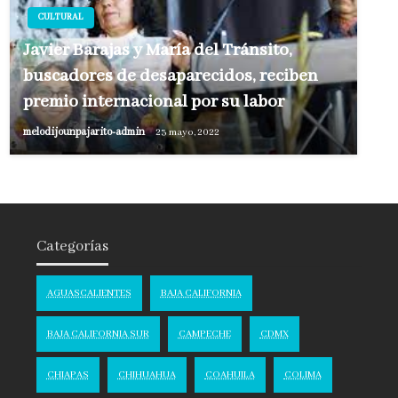
CULTURAL
Javier Barajas y María del Tránsito,
buscadores de desaparecidos, reciben
premio internacional por su labor
melodijounpajarito-admin
23 mayo, 2022
Categorías
AGUASCALIENTES
BAJA CALIFORNIA
BAJA CALIFORNIA SUR
CAMPECHE
CDMX
CHIAPAS
CHIHUAHUA
COAHUILA
COLIMA