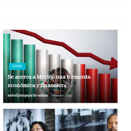
LOCAL
Se acerca a México una tormenta
económica y financiera
melodijounpajarito-admin
19 enero, 2022