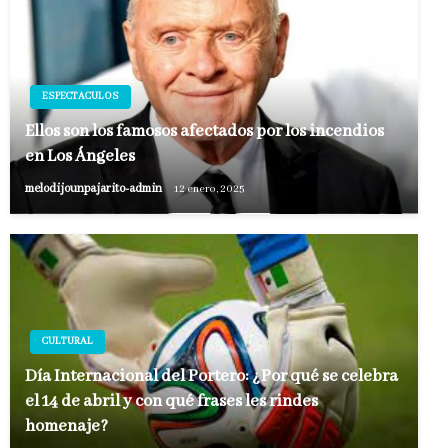
ESPECTACULOS
Ellos son los famosos afectados por los incendios
en Los Ángeles
melodijounpajarito-admin
12 enero, 2025
CULTURAL
Día Internacional del Portero: ¿Por qué se celebra
el 14 de abril y con qué frases les rindes
homenaje?