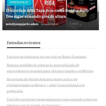
ESPECTACULOS
El abordaje 2022 Tapa Roja en las tiendas dutty
free sigue sumando pies de altura
melodijounpajarito-admin
26 mayo, 2022
Entradas recientes
Yucatecos obtienen oro en vela en Santo Domingo
Buscan prohibir la exigencia generalizada de
antecedentes penales para obtener empleo en México
Secretaría de Salud descarta brote activo de
ciclosporiasis en México y pide tranquilidad a la
población
Yuri dice sentirse tremendamente emocionada sobre su
estatua que le harán en Veracruz