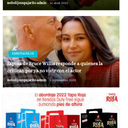
melodijounpajarito-admin
14 abril, 2022
ESPECTACULOS
Esposa de Bruce Willis responde a quienes la
critican por ya no vivir con el actor
melodijounpajarito-admin
1 septiembre, 2025