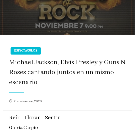
ESPECTACULOS
Michael Jackson, Elvis Presley y Guns N’
Roses cantando juntos en un mismo
escenario
Publicado
6 noviembre, 2020
en
Reír… Llorar… Sentir…
Gloria Carpio