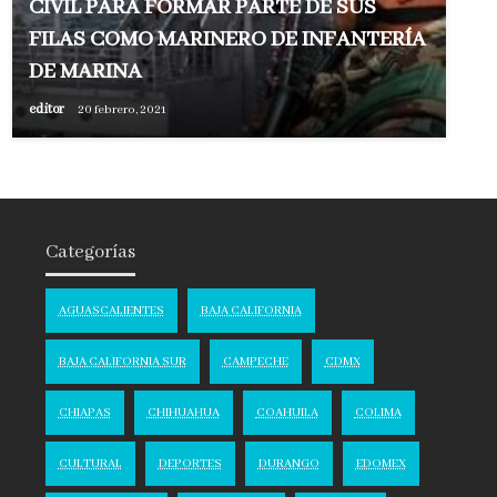
CIVIL PARA FORMAR PARTE DE SUS
FILAS COMO MARINERO DE INFANTERÍA
DE MARINA
editor
20 febrero, 2021
Categorías
AGUASCALIENTES
BAJA CALIFORNIA
BAJA CALIFORNIA SUR
CAMPECHE
CDMX
CHIAPAS
CHIHUAHUA
COAHUILA
COLIMA
CULTURAL
DEPORTES
DURANGO
EDOMEX