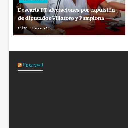
Descarta PT afectaciones por expulsión
de diputados Villatoro y Pamplona
editor
19 febrero, 2021
Universal