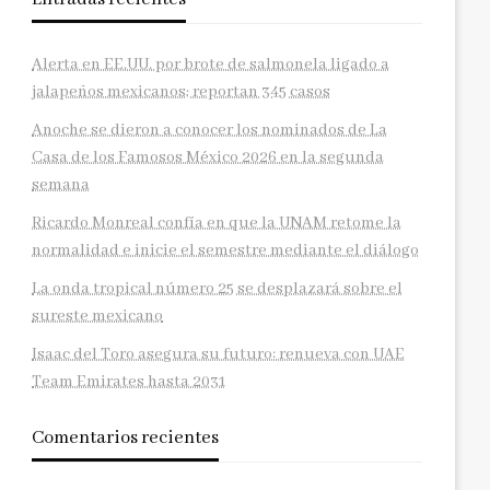
Alerta en EE.UU. por brote de salmonela ligado a
jalapeños mexicanos; reportan 345 casos
Anoche se dieron a conocer los nominados de La
Casa de los Famosos México 2026 en la segunda
semana
Ricardo Monreal confía en que la UNAM retome la
normalidad e inicie el semestre mediante el diálogo
La onda tropical número 25 se desplazará sobre el
sureste mexicano
Isaac del Toro asegura su futuro: renueva con UAE
Team Emirates hasta 2031
Comentarios recientes