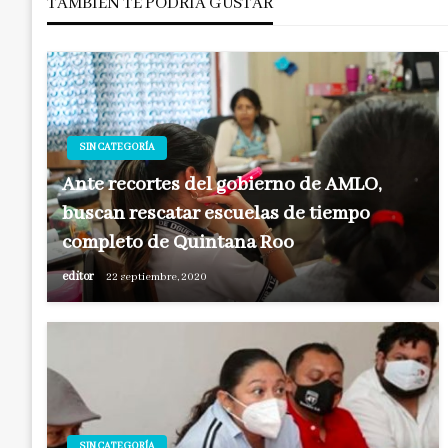
TAMBIÉN TE PODRÍA GUSTAR
entradas
SIN CATEGORÍA
Ante recortes del gobierno de AMLO,
buscan rescatar escuelas de tiempo
completo de Quintana Roo
editor
22 septiembre, 2020
SIN CATEGORÍA