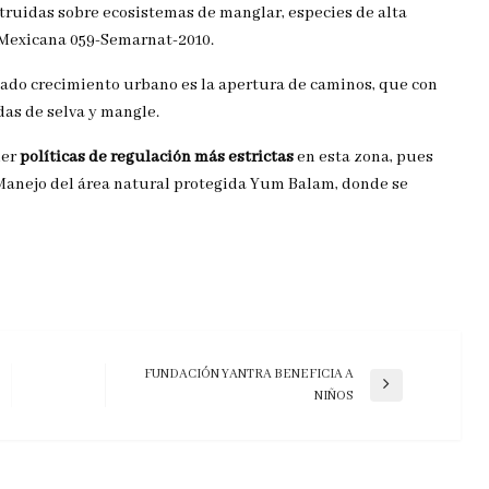
truidas sobre ecosistemas de manglar, especies de alta
 Mexicana 059-Semarnat-2010.
lado crecimiento urbano es la apertura de caminos, que con
das de selva y mangle.
ner
políticas de regulación más estrictas
en esta zona, pues
Manejo del área natural protegida Yum Balam, donde se
FUNDACIÓN YANTRA BENEFICIA A
Entrada
NIÑOS
siguiente