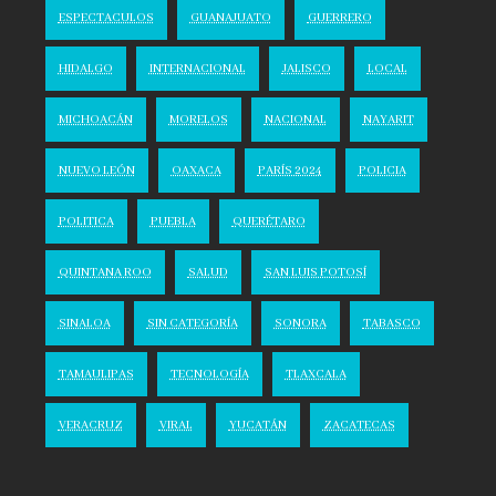
ESPECTACULOS
GUANAJUATO
GUERRERO
HIDALGO
INTERNACIONAL
JALISCO
LOCAL
MICHOACÁN
MORELOS
NACIONAL
NAYARIT
NUEVO LEÓN
OAXACA
PARÍS 2024
POLICIA
POLITICA
PUEBLA
QUERÉTARO
QUINTANA ROO
SALUD
SAN LUIS POTOSÍ
SINALOA
SIN CATEGORÍA
SONORA
TABASCO
TAMAULIPAS
TECNOLOGÍA
TLAXCALA
VERACRUZ
VIRAL
YUCATÁN
ZACATECAS