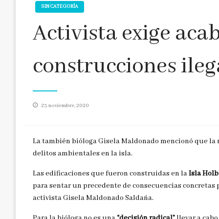
SIN CATEGORÍA
Activista exige aca
construcciones ile
Publicado
23 noviembre, 2020
en
La también bióloga Gisela Maldonado mencionó que la nu
delitos ambientales en la isla.
Las edificaciones que fueron construidas en la
Isla Hol
para sentar un precedente de consecuencias concretas 
activista Gisela Maldonado Saldaña.
Para la bióloga no es una
“decisión radical”
llevar a cab