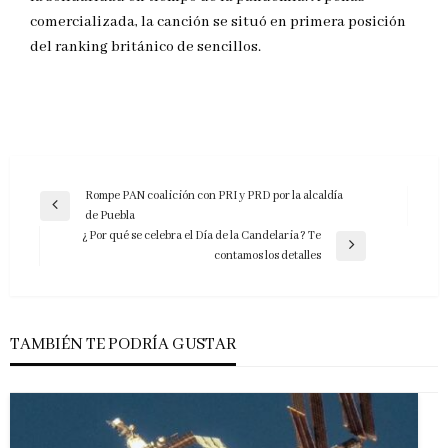
comercializada, la canción se situó en primera posición
del ranking británico de sencillos.
Navegación
Rompe PAN coalición con PRI y PRD por la alcaldía
Entrada
de Puebla
de
anterior
¿Por qué se celebra el Día de la Candelaria? Te
entradas
Entrada
contamos los detalles
siguiente
TAMBIÉN TE PODRÍA GUSTAR