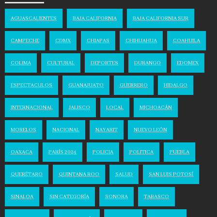
AGUASCALIENTES
BAJA CALIFORNIA
BAJA CALIFORNIA SUR
CAMPECHE
CDMX
CHIAPAS
CHIHUAHUA
COAHUILA
COLIMA
CULTURAL
DEPORTES
DURANGO
EDOMEX
ESPECTACULOS
GUANAJUATO
GUERRERO
HIDALGO
INTERNACIONAL
JALISCO
LOCAL
MICHOACÁN
MORELOS
NACIONAL
NAYARIT
NUEVO LEÓN
OAXACA
PARÍS 2024
POLICIA
POLITICA
PUEBLA
QUERÉTARO
QUINTANA ROO
SALUD
SAN LUIS POTOSÍ
SINALOA
SIN CATEGORÍA
SONORA
TABASCO