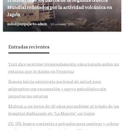
El misterio de los barcos de la Segunda Guerra
Mundial reflotados por la actividad volcánica en
Japón
melodijounpajarito-admin
20 octubre, 2021
Entradas recientes
Yuri dice sentirse tremendamente emocionada sobre su
estatua que le harán en Veracruz
Sonora inicia estrategia nacional de salud para
migrantes con vacunación y apoyo psicológico sin
importar su estatus
Multan a un joven de 26 años por subirse al tejado de un
hospital disfrazado de “La Muerte” en Gales
EE. UU. busca contratar a privados para rastrear y cobrar