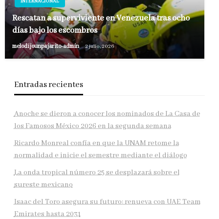
INTERNACIONAL
Rescatan a superviviente en Venezuela tras ocho
días bajo los escombros
melodijounpajarito-admin
2 julio, 2026
Entradas recientes
Anoche se dieron a conocer los nominados de La Casa de
los Famosos México 2026 en la segunda semana
Ricardo Monreal confía en que la UNAM retome la
normalidad e inicie el semestre mediante el diálogo
La onda tropical número 25 se desplazará sobre el
sureste mexicano
Isaac del Toro asegura su futuro: renueva con UAE Team
Emirates hasta 2031