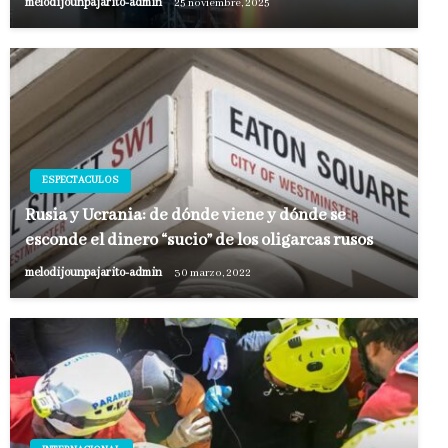
melodijounpajarito-admin
25 noviembre, 2025
ESPECTACULOS
Rusia y Ucrania: de dónde viene y dónde se
esconde el dinero “sucio” de los oligarcas rusos
melodijounpajarito-admin
30 marzo, 2022