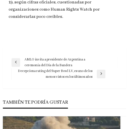
19, según cifras oficiales, cuestionadas por
organizaciones como Human Rights Watch por
considerarlas poco creíbles.
Navegación
AMLO invita a presidente de Argentina a
Entrada
ceremonia del Día de la Bandera
de
anterior
Decepciona rating del Super Bowl LV, es uno de los
entradas
Entrada
menos vistos en los últimos años
siguiente
TAMBIÉN TE PODRÍA GUSTAR