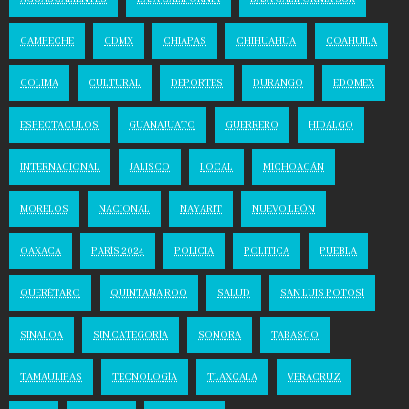
CAMPECHE
CDMX
CHIAPAS
CHIHUAHUA
COAHUILA
COLIMA
CULTURAL
DEPORTES
DURANGO
EDOMEX
ESPECTACULOS
GUANAJUATO
GUERRERO
HIDALGO
INTERNACIONAL
JALISCO
LOCAL
MICHOACÁN
MORELOS
NACIONAL
NAYARIT
NUEVO LEÓN
OAXACA
PARÍS 2024
POLICIA
POLITICA
PUEBLA
QUERÉTARO
QUINTANA ROO
SALUD
SAN LUIS POTOSÍ
SINALOA
SIN CATEGORÍA
SONORA
TABASCO
TAMAULIPAS
TECNOLOGÍA
TLAXCALA
VERACRUZ