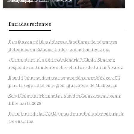
melodijounpajarito-admin
4 enero, 2026
Entradas recientes
Estafan con mil 800 dólares a familiares de migrantes
detenidos en Estados Unidos; prometen liberarlos
¿Se queda en el Atlético de Madrid? ‘Cholo’ Simeone
responde contundente sobre el futuro de Julián Álvarez
Ronald Johnson destaca cooperación entre México y EU
para la seguridad en región aguacatera de Michoacán
Sergi Roberto ficha por Los Ángeles Galaxy como agente
libre hasta 2028
Estudiante de la UNAM gana el mundial universitario de
Go en China