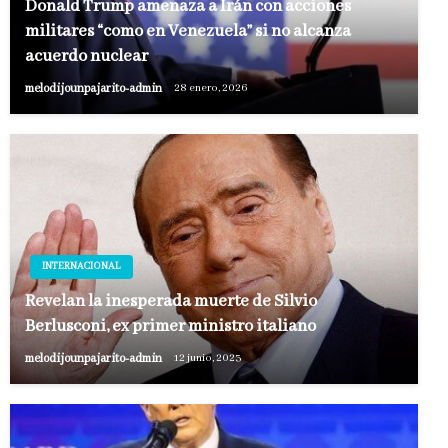
Donald Trump amenaza a Irán con acciones
militares “como en Venezuela” si no alcanza
acuerdo nuclear
melodijounpajarito-admin
28 enero, 2026
INTERNACIONAL
Revelan la inesperada muerte de Silvio
Berlusconi, ex primer ministro italiano
melodijounpajarito-admin
12 junio, 2023