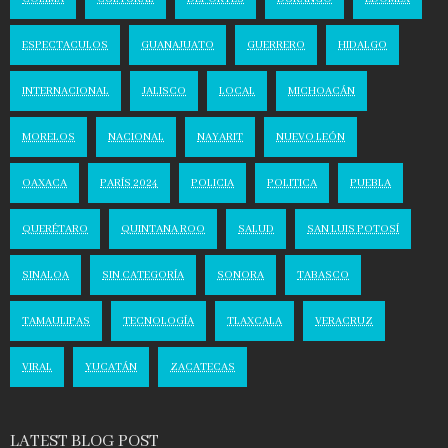
ESPECTACULOS
GUANAJUATO
GUERRERO
HIDALGO
INTERNACIONAL
JALISCO
LOCAL
MICHOACÁN
MORELOS
NACIONAL
NAYARIT
NUEVO LEÓN
OAXACA
PARÍS 2024
POLICIA
POLITICA
PUEBLA
QUERÉTARO
QUINTANA ROO
SALUD
SAN LUIS POTOSÍ
SINALOA
SIN CATEGORÍA
SONORA
TABASCO
TAMAULIPAS
TECNOLOGÍA
TLAXCALA
VERACRUZ
VIRAL
YUCATÁN
ZACATECAS
LATEST BLOG POST