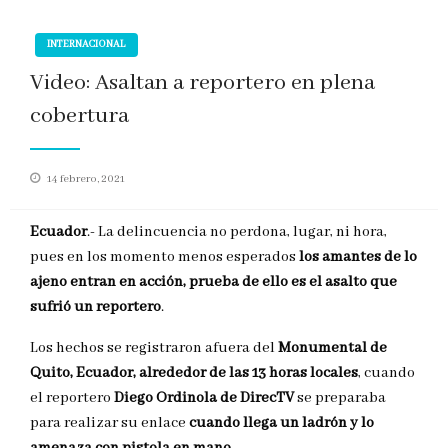
INTERNACIONAL
Video: Asaltan a reportero en plena
cobertura
Publicado
14 febrero, 2021
en
Ecuador
.- La delincuencia no perdona, lugar, ni hora,
pues en los momento menos esperados
los amantes de lo
ajeno entran en acción, prueba de ello es el asalto que
sufrió un reportero
.
Los hechos se registraron afuera del
Monumental de
Quito, Ecuador, alrededor de las 13 horas locales
, cuando
el reportero
Diego Ordinola de DirecTV
se preparaba
para realizar su enlace
cuando llega un ladrón y lo
amenaza con pistola en mano
.