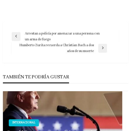
Navegación
Arrestan a policía por amenazar a una persona con
Entrada
un arma de fuego
de
anterior
Humberto Zurita recuerda a Christian Bach a dos
entradas
Entrada
años de su muerte
siguiente
TAMBIÉN TE PODRÍA GUSTAR
INTERNACIONAL