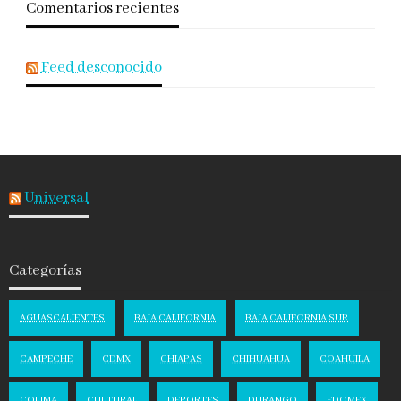
Comentarios recientes
Feed desconocido
Universal
Categorías
AGUASCALIENTES
BAJA CALIFORNIA
BAJA CALIFORNIA SUR
CAMPECHE
CDMX
CHIAPAS
CHIHUAHUA
COAHUILA
COLIMA
CULTURAL
DEPORTES
DURANGO
EDOMEX