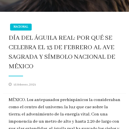
NACIONAL
DÍA DEL ÁGUILA REAL: POR QUÉ SE
CELEBRA EL 13 DE FEBRERO AL AVE
SAGRADA Y SÍMBOLO NACIONAL DE
MÉXICO
Publicado
15 febrero, 2021
en
MÉXICO. Los antepasados prehispánicos la consideraban
como el centro del universo; la luz que cae sobre la
tierra; el advenimiento de la energía vital. Con una
imponencia de un metro de alto y hasta 2.20 de largo con
sus alas extendidas, el águila real ha surcado los cielos y