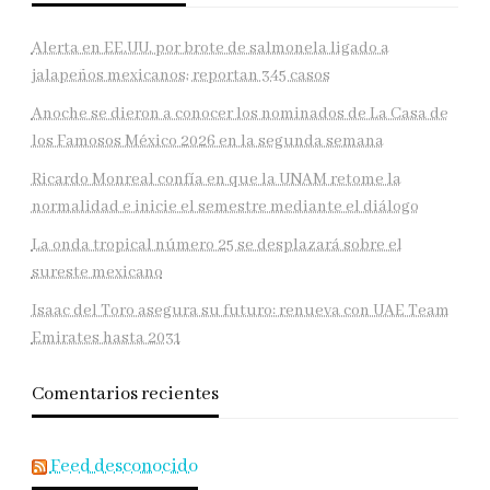
Alerta en EE.UU. por brote de salmonela ligado a
jalapeños mexicanos; reportan 345 casos
Anoche se dieron a conocer los nominados de La Casa de
los Famosos México 2026 en la segunda semana
Ricardo Monreal confía en que la UNAM retome la
normalidad e inicie el semestre mediante el diálogo
La onda tropical número 25 se desplazará sobre el
sureste mexicano
Isaac del Toro asegura su futuro: renueva con UAE Team
Emirates hasta 2031
Comentarios recientes
Feed desconocido