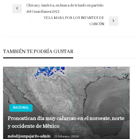
Navegación
Chivas y América, en busca de triunfo en partido
Entrada
del Guardianes 2021
de
anterior
VELA MARA POR LOS INFANTES DE
entradas
Entrada
CANCÚN
siguiente
TAMBIÉN TE PODRÍA GUSTAR
NACIONAL
Pronostican día muy caluroso en el noroeste, norte
y occidente de México
melodijounpajarito-admin
25 febrero, 2026