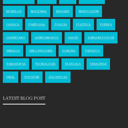
MORELOS
NACIONAL
NAYARIT
NUEVO LEÓN
OAXACA
PARÍS 2024
POLICIA
POLITICA
PUEBLA
QUERÉTARO
QUINTANA ROO
SALUD
SAN LUIS POTOSÍ
SINALOA
SIN CATEGORÍA
SONORA
TABASCO
TAMAULIPAS
TECNOLOGÍA
TLAXCALA
VERACRUZ
VIRAL
YUCATÁN
ZACATECAS
LATEST BLOG POST