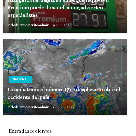
Usar gasolina Magna en autos que requieren
Premium puede dañar el motor, advierten
especialistas
melodijounpajarito-admin
9 abril, 2026
NACIONAL
La onda tropical número 17 se desplazará sobre el
occidente del país
melodijounpajarito-admin
1 agosto, 2025
Entradas recientes