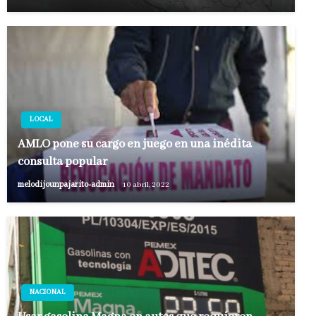
LOCAL
AMLO pone su cargo en juego en una inédita
consulta popular
melodijounpajarito-admin
10 abril, 2022
NACIONAL