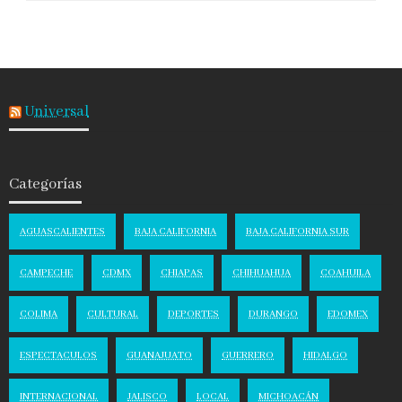
Universal
Categorías
AGUASCALIENTES
BAJA CALIFORNIA
BAJA CALIFORNIA SUR
CAMPECHE
CDMX
CHIAPAS
CHIHUAHUA
COAHUILA
COLIMA
CULTURAL
DEPORTES
DURANGO
EDOMEX
ESPECTACULOS
GUANAJUATO
GUERRERO
HIDALGO
INTERNACIONAL
JALISCO
LOCAL
MICHOACÁN