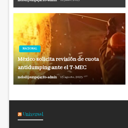
melodijounpajarito-admin
24 junio, 2025
NACIONAL
México solicita revisión de cuota
antidumping ante el T-MEC
melodijounpajarito-admin
13 agosto, 2023
Universal