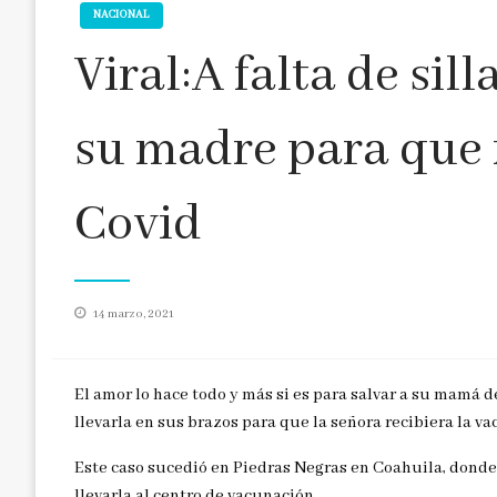
NACIONAL
Viral:A falta de sil
su madre para que 
Covid
Publicado
14 marzo, 2021
en
El amor lo hace todo y más si es para salvar a su mamá d
llevarla en sus brazos para que la señora recibiera la va
Este caso sucedió en Piedras Negras en Coahuila, donde
llevarla al centro de vacunación.