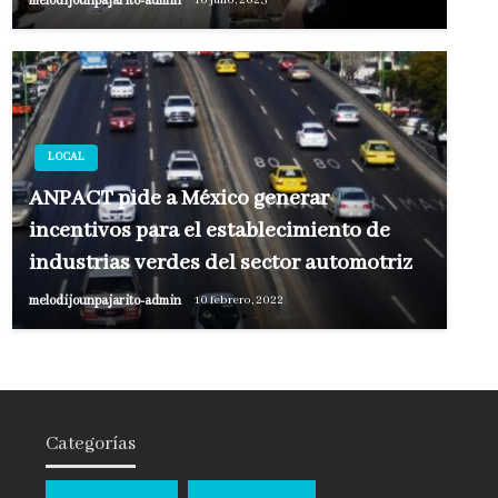
melodijounpajarito-admin
10 julio, 2023
LOCAL
ANPACT pide a México generar
incentivos para el establecimiento de
industrias verdes del sector automotriz
melodijounpajarito-admin
10 febrero, 2022
Categorías