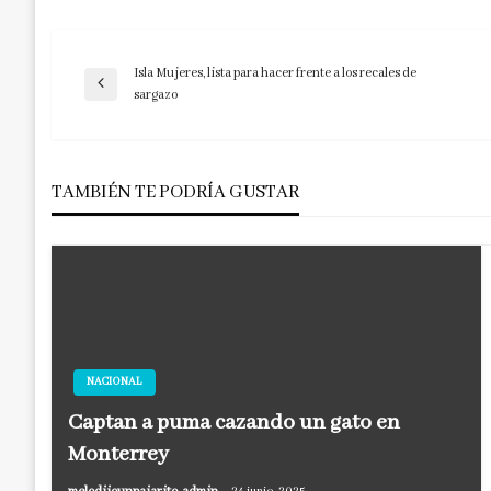
Isla Mujeres, lista para hacer frente a los recales de
Navegación
Entrada
sargazo
anterior
de
TAMBIÉN TE PODRÍA GUSTAR
entradas
NACIONAL
Captan a puma cazando un gato en
Monterrey