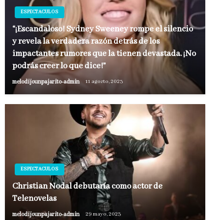
ESPECTACULOS
“¡Escandaloso! Sydney Sweeney rompe el silencio
y revela la verdadera razón detrás de los
impactantes rumores que la tienen devastada. ¡No
podrás creer lo que dice!”
melodijounpajarito-admin
11 agosto, 2023
ESPECTACULOS
Christian Nodal debutaría como actor de
Telenovelas
melodijounpajarito-admin
29 mayo, 2023