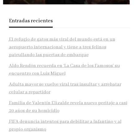
Entradas recientes
El refugio de gatos más viral del mundo está en un
aeropuerto internacional y tiene a tres felinos
patrullando las puertas de embarque
Aldo Rendón recuerda en ‘La Casa de los Famosos’ su
encuentro con Luis Miguel
Adulta mayor se vuelve viral tras insultar y arrebatar
celular a repartidor
Familia de Valentín Elizalde revela nuevo peritaje a casi
20 años de su homîcîdîo
FIFA denuncia intentos para debilitar a Infantino y al
propio organismo