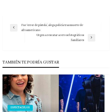
Navegación
Fue ‘error de pistola’, alega policía tras muerte de
Entrada
afroamericano
de
anterior
Urgen a rescatar acervos fotográficos
entradas
Entrada
familiares
siguiente
TAMBIÉN TE PODRÍA GUSTAR
ESPECTACULOS