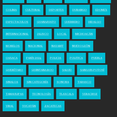
COLIMA
CULTURAL
DEPORTES
DURANGO
EDOMEX
ESPECTACULOS
GUANAJUATO
GUERRERO
HIDALGO
INTERNACIONAL
JALISCO
LOCAL
MICHOACÁN
MORELOS
NACIONAL
NAYARIT
NUEVO LEÓN
OAXACA
PARÍS 2024
POLICIA
POLITICA
PUEBLA
QUERÉTARO
QUINTANA ROO
SALUD
SAN LUIS POTOSÍ
SINALOA
SIN CATEGORÍA
SONORA
TABASCO
TAMAULIPAS
TECNOLOGÍA
TLAXCALA
VERACRUZ
VIRAL
YUCATÁN
ZACATECAS