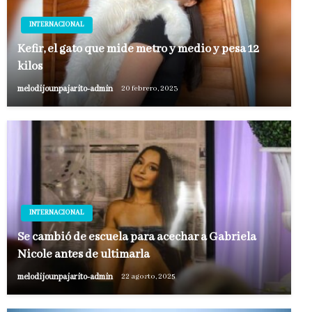
INTERNACIONAL
Kefir, el gato que mide metro y medio y pesa 12
kilos
melodijounpajarito-admin
20 febrero, 2023
INTERNACIONAL
Se cambió de escuela para acechar a Gabriela
Nicole antes de ultimarla
melodijounpajarito-admin
22 agosto, 2025