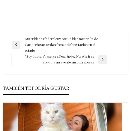
Navegación
Autoridades federales y comunidad menonita de
Campeche acuerdan frenar deforestación en el
de
Entrada
estado
anterior
entradas
“Soy inmune”, asegura Fernández Noroña tras
Entrada
acudir a un evento sin cubrebocas
siguiente
TAMBIÉN TE PODRÍA GUSTAR