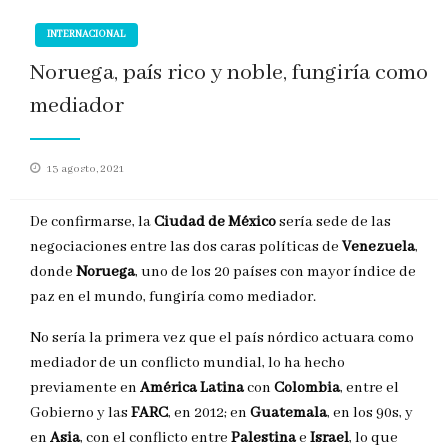
INTERNACIONAL
Noruega, país rico y noble, fungiría como
mediador
Publicado
13 agosto, 2021
en
De confirmarse, la
Ciudad de México
sería sede de las
negociaciones entre las dos caras políticas de
Venezuela
,
donde
Noruega
, uno de los 20 países con mayor índice de
paz en el mundo, fungiría como mediador.
No sería la primera vez que el país nórdico actuara como
mediador de un conflicto mundial, lo ha hecho
previamente en
América Latina
con
Colombia
, entre el
Gobierno y las
FARC
, en 2012; en
Guatemala
, en los 90s, y
en
Asia
, con el conflicto entre
Palestina
e
Israel
, lo que