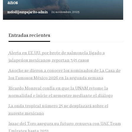
años
melodijounpajarito-admin
24 noviembre, 2025
Entradas recientes
Alerta en EE.UU. por brote de salmonela ligado a
jalapeños mexicanos; reportan 345 casos
Anoche se dieron a conocer los nominados de La Casa de
los Famosos México 2026 en la segunda semana
Ricardo Monreal confía en que la UNAM retome la
normalidad e inicie el semestre mediante el diálogo
La onda tropical número 25 se desplazará sobre el
sureste mexicano
Isaac del Toro asegura su futuro: renueva con UAE Team
Emirates hasta 2031