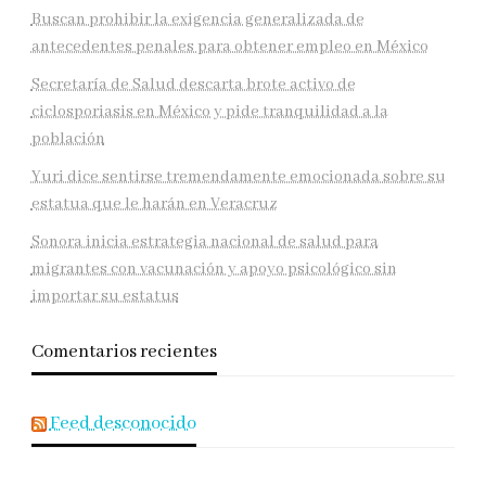
Buscan prohibir la exigencia generalizada de
antecedentes penales para obtener empleo en México
Secretaría de Salud descarta brote activo de
ciclosporiasis en México y pide tranquilidad a la
población
Yuri dice sentirse tremendamente emocionada sobre su
estatua que le harán en Veracruz
Sonora inicia estrategia nacional de salud para
migrantes con vacunación y apoyo psicológico sin
importar su estatus
Comentarios recientes
Feed desconocido