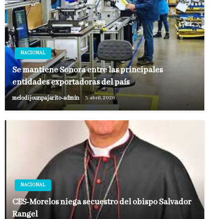
NACIONAL
Se mantiene Sonora entre las principales
entidades exportadoras del país
melodijounpajarito-admin
3 abril, 2026
NACIONAL
CES-Morelos niega secuestro del obispo Salvador
Rangel