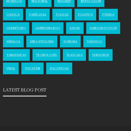
MORELOS
NACIONAL
NAYARIT
NUEVO LEÓN
OAXACA
PARÍS 2024
POLICIA
POLITICA
PUEBLA
QUERÉTARO
QUINTANA ROO
SALUD
SAN LUIS POTOSÍ
SINALOA
SIN CATEGORÍA
SONORA
TABASCO
TAMAULIPAS
TECNOLOGÍA
TLAXCALA
VERACRUZ
VIRAL
YUCATÁN
ZACATECAS
LATEST BLOG POST