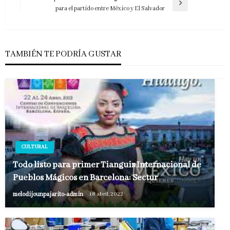
entradas
Entrada
para el partido entre México y El Salvador
siguiente
TAMBIÉN TE PODRÍA GUSTAR
CULTURAL
Todo listo para primer Tianguis Internacional de
Pueblos Mágicos en Barcelona: Sectur
melodijounpajarito-admin
18 abril, 2022