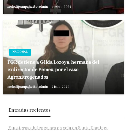
melodijounpajarito-admin
3 mayo, 2024
NACIONAL
FGR detiene a Gilda Lozoya, hermana del
exdirector de Pemex, por el caso
Agronitrogenados
melodijounpajarito-admin
2 julio, 2026
Entradas recientes
Yucatecos obtienen oro en vela en Santo Domingo