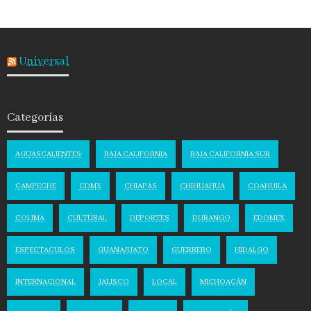
Universal
Categorías
AGUASCALIENTES
BAJA CALIFORNIA
BAJA CALIFORNIA SUR
CAMPECHE
CDMX
CHIAPAS
CHIHUAHUA
COAHUILA
COLIMA
CULTURAL
DEPORTES
DURANGO
EDOMEX
ESPECTACULOS
GUANAJUATO
GUERRERO
HIDALGO
INTERNACIONAL
JALISCO
LOCAL
MICHOACÁN