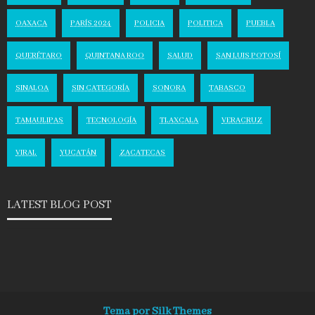
OAXACA
PARÍS 2024
POLICIA
POLITICA
PUEBLA
QUERÉTARO
QUINTANA ROO
SALUD
SAN LUIS POTOSÍ
SINALOA
SIN CATEGORÍA
SONORA
TABASCO
TAMAULIPAS
TECNOLOGÍA
TLAXCALA
VERACRUZ
VIRAL
YUCATÁN
ZACATECAS
LATEST BLOG POST
Tema por Silk Themes