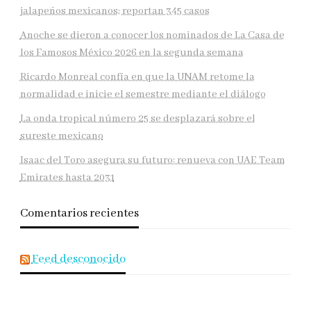
jalapeños mexicanos; reportan 345 casos
Anoche se dieron a conocer los nominados de La Casa de
los Famosos México 2026 en la segunda semana
Ricardo Monreal confía en que la UNAM retome la
normalidad e inicie el semestre mediante el diálogo
La onda tropical número 25 se desplazará sobre el
sureste mexicano
Isaac del Toro asegura su futuro: renueva con UAE Team
Emirates hasta 2031
Comentarios recientes
Feed desconocido