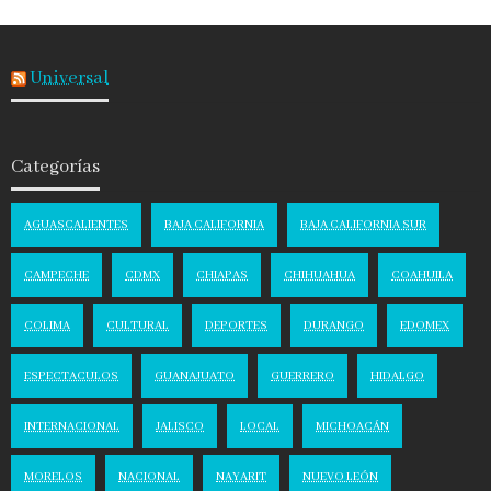
Universal
Categorías
AGUASCALIENTES
BAJA CALIFORNIA
BAJA CALIFORNIA SUR
CAMPECHE
CDMX
CHIAPAS
CHIHUAHUA
COAHUILA
COLIMA
CULTURAL
DEPORTES
DURANGO
EDOMEX
ESPECTACULOS
GUANAJUATO
GUERRERO
HIDALGO
INTERNACIONAL
JALISCO
LOCAL
MICHOACÁN
MORELOS
NACIONAL
NAYARIT
NUEVO LEÓN