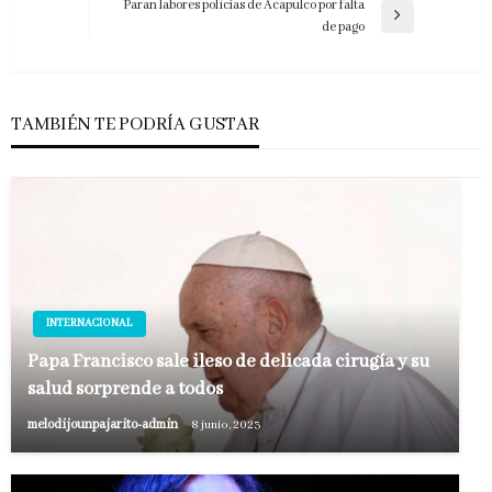
anterior
Paran labores policías de Acapulco por falta
entradas
Entrada
de pago
siguiente
TAMBIÉN TE PODRÍA GUSTAR
INTERNACIONAL
Papa Francisco sale ileso de delicada cirugía y su
salud sorprende a todos
melodijounpajarito-admin
8 junio, 2023