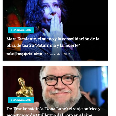
ESPECTACULOS
Mara Escalante, el sueño y la consolidación de la
obra de teatro “Saturnina y la muerte”
melodijounpajarito-admin
13 noviembre, 2023
ESPECTACULOS
De ‘Frankenstein’ a ‘Doña Lupe’: el viaje onírico y
monstruoso de Guillermo del Toro en el cine