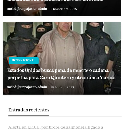
melodijounpajarito-admin
8 noviembre, 2025
INTERNACIONAL
Estados Unidos busca pena de mūērtē o cadena
perpetua para Caro Quintero y otros cinco ‘narcos’
melodijounpajarito-admin
28 febrero, 2025
Entradas recientes
Alerta en EE.UU. por brote de salmonela ligado a