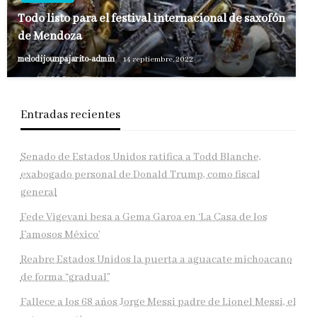
Todo listo para el festival internacional de saxofón
de Mendoza
melodijounpajarito-admin
14 septiembre, 2022
Entradas recientes
Senado de Estados Unidos ratifica a Todd Blanche,
exabogado personal de Donald Trump, como fiscal
general
Fede Vigevani besa a Gema Garoa en ‘La Casa de los
Famosos México’
Reabre Estados Unidos la puerta a aguacate michoacano
de forma “gradual”
Fallece a los 68 años Jorge Messi padre de Lionel Messi, el