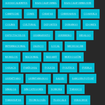
AGUASCALIENTES
BAJA CALIFORNIA
BAJA CALIFORNIA SUR
CAMPECHE
CDMX
CHIAPAS
CHIHUAHUA
COAHUILA
COLIMA
CULTURAL
DEPORTES
DURANGO
EDOMEX
ESPECTACULOS
GUANAJUATO
GUERRERO
HIDALGO
INTERNACIONAL
JALISCO
LOCAL
MICHOACÁN
MORELOS
NACIONAL
NAYARIT
NUEVO LEÓN
OAXACA
PARÍS 2024
POLICIA
POLITICA
PUEBLA
QUERÉTARO
QUINTANA ROO
SALUD
SAN LUIS POTOSÍ
SINALOA
SIN CATEGORÍA
SONORA
TABASCO
TAMAULIPAS
TECNOLOGÍA
TLAXCALA
VERACRUZ