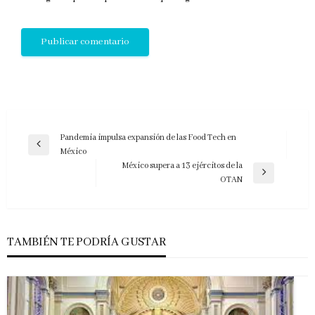
Navegación
Pandemia impulsa expansión de las Food Tech en
Entrada
México
de
anterior
México supera a 13 ejércitos de la
entradas
Entrada
OTAN
siguiente
TAMBIÉN TE PODRÍA GUSTAR