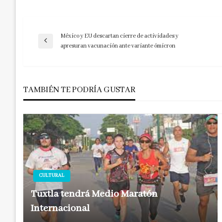
México y EU descartan cierre de actividades y
Navegación
Entrada
apresuran vacunación ante variante ómicron
anterior
de
TAMBIÉN TE PODRÍA GUSTAR
entradas
CULTURAL
Tuxtla tendrá Medio Maratón
Internacional