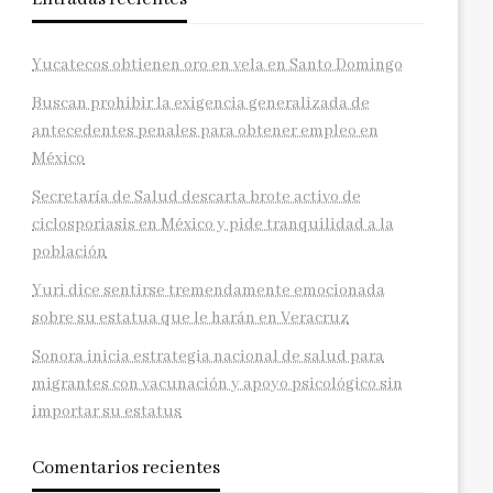
Yucatecos obtienen oro en vela en Santo Domingo
Buscan prohibir la exigencia generalizada de
antecedentes penales para obtener empleo en
México
Secretaría de Salud descarta brote activo de
ciclosporiasis en México y pide tranquilidad a la
población
Yuri dice sentirse tremendamente emocionada
sobre su estatua que le harán en Veracruz
Sonora inicia estrategia nacional de salud para
migrantes con vacunación y apoyo psicológico sin
importar su estatus
Comentarios recientes