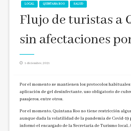
LOCAL
QUINTANA ROO
SALUD
Flujo de turistas a
sin afectaciones p
Publicado
1 diciembre, 2021
en
Por el momento se mantienen los protocolos habituales
aplicación de gel desinfectante, uso obligatorio de cub
pasajeros, entre otros.
Por el momento, Quintana Roo no tiene restricción alguna
aunque dada la volatilidad de la pandemia de Covid-19 p
informó el encargado de la Secretaría de Turismo local, 