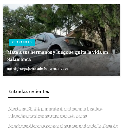
GUANAJUATO
Mata a sus hermanos y luego se quita la vida en
Salamanca
melodijounpajarito-admin
2 junio, 2026
Entradas recientes
Alerta en EE.UU. por brote de salmonela ligado a
jalapeños mexicanos; reportan 345 casos
Anoche se dieron a conocer los nominados de La Casa de