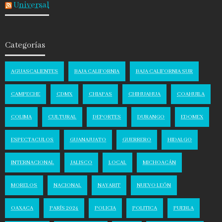
Universal
Categorías
AGUASCALIENTES
BAJA CALIFORNIA
BAJA CALIFORNIA SUR
CAMPECHE
CDMX
CHIAPAS
CHIHUAHUA
COAHUILA
COLIMA
CULTURAL
DEPORTES
DURANGO
EDOMEX
ESPECTACULOS
GUANAJUATO
GUERRERO
HIDALGO
INTERNACIONAL
JALISCO
LOCAL
MICHOACÁN
MORELOS
NACIONAL
NAYARIT
NUEVO LEÓN
OAXACA
PARÍS 2024
POLICIA
POLITICA
PUEBLA