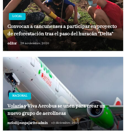
LOCAL
Convocan a cancunenses a participar en proyecto
de reforestación tras el paso del huracán “Delta”
editor
28 noviembre, 2020
NACIONAL
Volaris y Viva Aerobus se unen para crear un
nuevo grupo de aerolíneas
melodijounpajarito-admin
19 diciembre, 2025