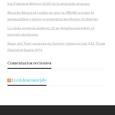
los Famosos México 2026 en la segunda semana
Ricardo Monreal confía en que la UNAM retome la
normalidad e inicie el semestre mediante el diálogo
La onda tropical número 25 se desplazará sobre el
sureste mexicano
Isaac del Toro asegura su futuro: renueva con UAE Team
Emirates hasta 2031
Comentarios recientes
Feed desconocido