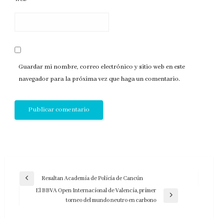
Guardar mi nombre, correo electrónico y sitio web en este
navegador para la próxima vez que haga un comentario.
Navegación
Resaltan Academia de Policía de Cancún
Entrada
de
El BBVA Open Internacional de Valencia, primer
anterior
Entrada
torneo del mundo neutro en carbono
entradas
siguiente