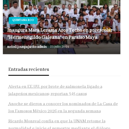
QUINTANA ROO
Inaugura Mara Lezama Arco Techo en preescolar
“Hermenegildo Galeana” en Paraíso Maya
melodijounpajarito-admin
23 julio, 2024
Entradas recientes
Alerta en EE.UU. por brote de salmonela ligado a
jalapeños mexicanos; reportan 345 casos
Anoche se dieron a conocer los nominados de La Casa de
los Famosos México 2026 en la segunda semana
Ricardo Monreal confía en que la UNAM retome la
normalidad e inicie el semestre mediante el diálogo