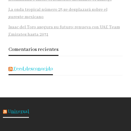
La onda tropical número 25 se desplazará sobre el
sureste mexicano
Isaac del Toro asegura su futuro: renueva con UAE Team
Emirates hasta 2031
Comentarios recientes
Feed desconocido
Universal