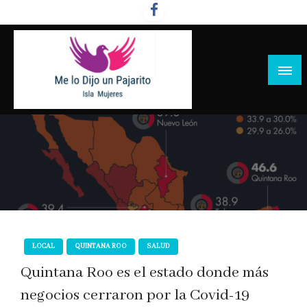
Salta
al
contenido
LOCAL
QUINTANA ROO
SALUD
Quintana Roo es el estado donde más
negocios cerraron por la Covid-19