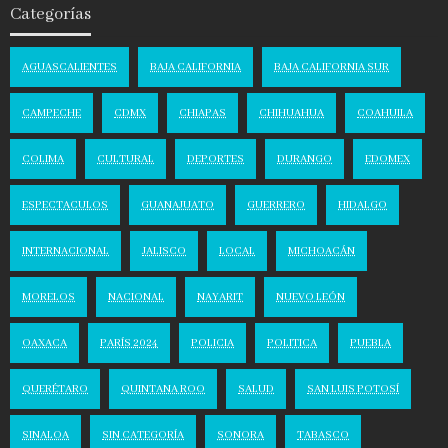
Categorías
AGUASCALIENTES
BAJA CALIFORNIA
BAJA CALIFORNIA SUR
CAMPECHE
CDMX
CHIAPAS
CHIHUAHUA
COAHUILA
COLIMA
CULTURAL
DEPORTES
DURANGO
EDOMEX
ESPECTACULOS
GUANAJUATO
GUERRERO
HIDALGO
INTERNACIONAL
JALISCO
LOCAL
MICHOACÁN
MORELOS
NACIONAL
NAYARIT
NUEVO LEÓN
OAXACA
PARÍS 2024
POLICIA
POLITICA
PUEBLA
QUERÉTARO
QUINTANA ROO
SALUD
SAN LUIS POTOSÍ
SINALOA
SIN CATEGORÍA
SONORA
TABASCO