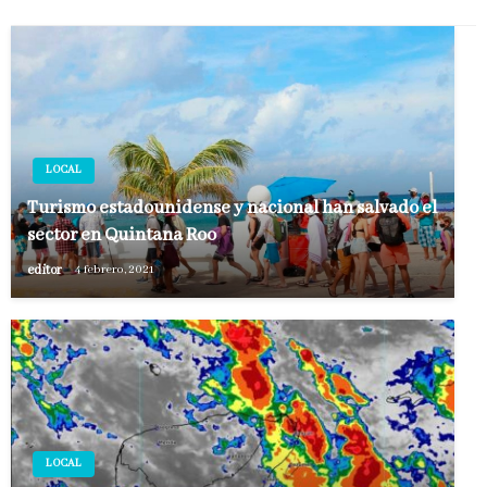
LOCAL
Turismo estadounidense y nacional han salvado el
sector en Quintana Roo
editor
4 febrero, 2021
LOCAL