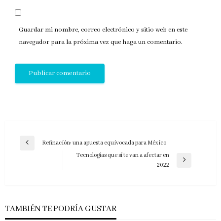
Guardar mi nombre, correo electrónico y sitio web en este
navegador para la próxima vez que haga un comentario.
Navegación
Refinación: una apuesta equivocada para México
Entrada
de
Tecnologías que sí te van a afectar en
anterior
Entrada
2022
entradas
siguiente
TAMBIÉN TE PODRÍA GUSTAR