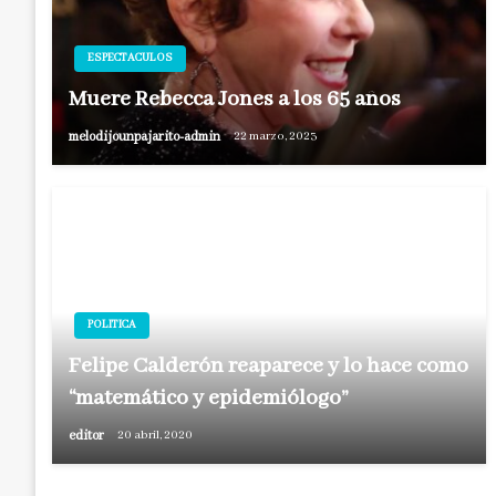
ESPECTACULOS
Muere Rebecca Jones a los 65 años
melodijounpajarito-admin
22 marzo, 2023
POLITICA
Felipe Calderón reaparece y lo hace como
“matemático y epidemiólogo”
editor
20 abril, 2020