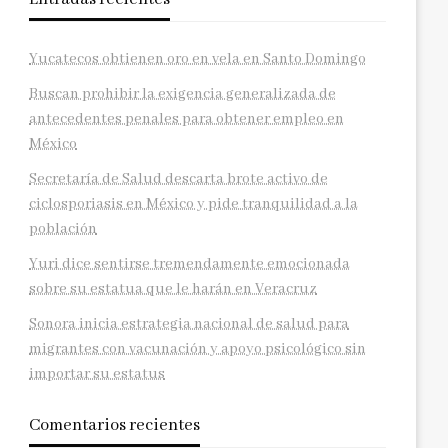
Yucatecos obtienen oro en vela en Santo Domingo
Buscan prohibir la exigencia generalizada de
antecedentes penales para obtener empleo en
México
Secretaría de Salud descarta brote activo de
ciclosporiasis en México y pide tranquilidad a la
población
Yuri dice sentirse tremendamente emocionada
sobre su estatua que le harán en Veracruz
Sonora inicia estrategia nacional de salud para
migrantes con vacunación y apoyo psicológico sin
importar su estatus
Comentarios recientes