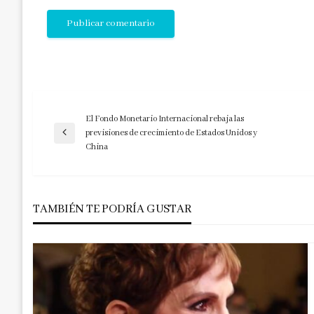
El Fondo Monetario Internacional rebaja las
Navegación
previsiones de crecimiento de Estados Unidos y
Entrada
China
anterior
de
entradas
TAMBIÉN TE PODRÍA GUSTAR