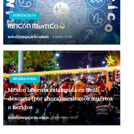
ESPECTACULOS
ᖇIᑎᑕÓᑎ ᗰÍᔕTIᑕO
melodijounpajarito-admin
2 enero, 2025
INTERNACIONAL
México lamenta estampida en Seúl;
descarta (por ahora) mexicanos muertos
o heridos
melodijounpajarito-admin
29 octubre, 2022