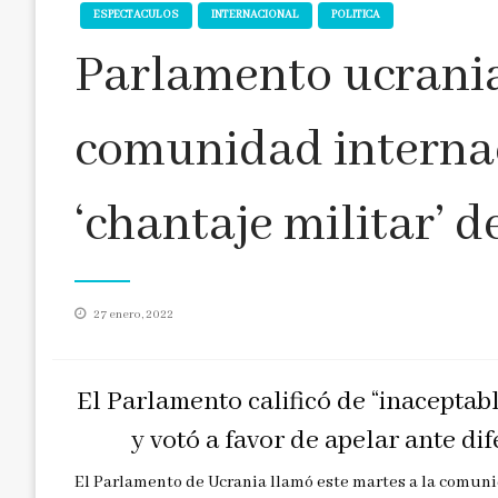
ESPECTACULOS
INTERNACIONAL
POLITICA
Parlamento ucrania
comunidad internac
‘chantaje militar’ d
Publicado
27 enero, 2022
en
El Parlamento calificó de “inaceptab
y votó a favor de apelar ante di
El Parlamento de Ucrania llamó este martes a la comunid