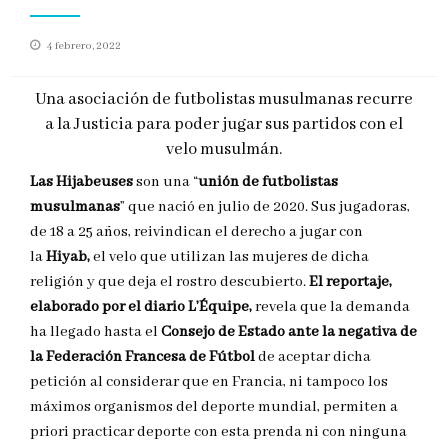
Publicado
4 febrero, 2022
en
Una asociación de futbolistas musulmanas recurre
a la Justicia para poder jugar sus partidos con el
velo musulmán.
Las Hijabeuses
son una “
unión de futbolistas
musulmanas
” que nació en julio de 2020. Sus jugadoras,
de 18 a 25 años, reivindican el derecho a jugar con
la
Hiyab,
el velo que utilizan las mujeres de dicha
religión y que deja el rostro descubierto.
El reportaje,
elaborado por el diario L’Équipe,
revela que la demanda
ha llegado hasta el
Consejo de Estado ante la negativa de
la Federación Francesa de Fútbol
de aceptar dicha
petición al considerar que en Francia, ni tampoco los
máximos organismos del deporte mundial, permiten a
priori practicar deporte con esta prenda ni con ninguna