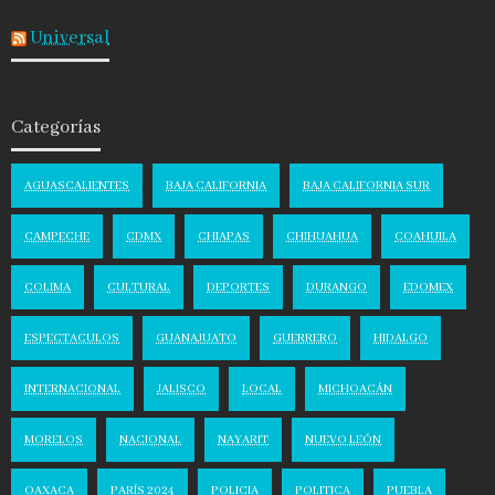
Universal
Categorías
AGUASCALIENTES
BAJA CALIFORNIA
BAJA CALIFORNIA SUR
CAMPECHE
CDMX
CHIAPAS
CHIHUAHUA
COAHUILA
COLIMA
CULTURAL
DEPORTES
DURANGO
EDOMEX
ESPECTACULOS
GUANAJUATO
GUERRERO
HIDALGO
INTERNACIONAL
JALISCO
LOCAL
MICHOACÁN
MORELOS
NACIONAL
NAYARIT
NUEVO LEÓN
OAXACA
PARÍS 2024
POLICIA
POLITICA
PUEBLA