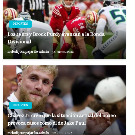
DEPORTES
Los 49ers y Brock Purdy avanzan a la Ronda
Divisional
melodijounpajarito-admin
15 enero, 2023
DEPORTES
Chávez Jr. cree que la situación actual del boxeo
provoca casos como el de Jake Paul
melodijounpajarito-admin
22 abril, 2025