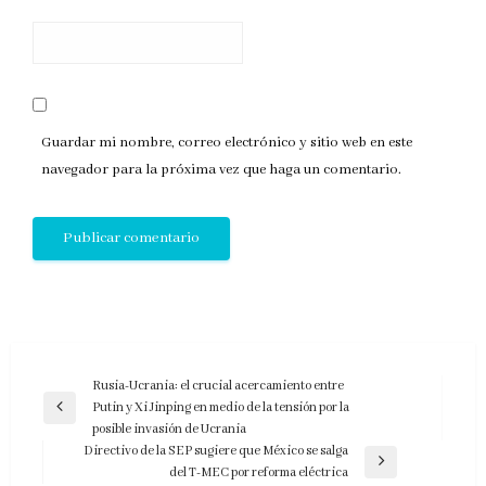
Guardar mi nombre, correo electrónico y sitio web en este
navegador para la próxima vez que haga un comentario.
Navegación
Rusia-Ucrania: el crucial acercamiento entre
Putin y Xi Jinping en medio de la tensión por la
de
Entrada
posible invasión de Ucrania
anterior
entradas
Directivo de la SEP sugiere que México se salga
Entrada
del T-MEC por reforma eléctrica