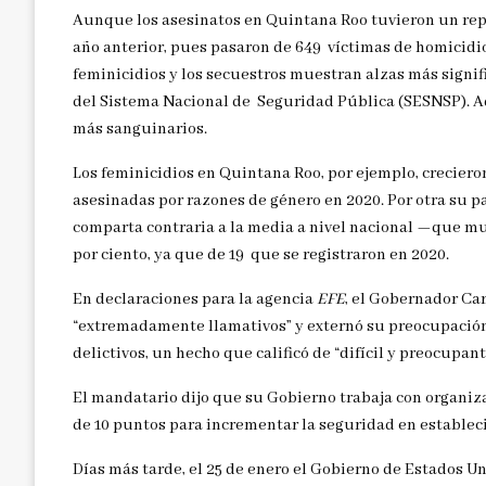
Aunque los asesinatos en Quintana Roo tuvieron un rep
año anterior, pues pasaron de 649
víctimas de homicidio
feminicidios y los secuestros muestran alzas más signifi
del Sistema Nacional de
Seguridad Pública (SESNSP). Ad
más
sanguinarios.
Los feminicidios en Quintana Roo, por ejemplo, crecieron 
asesinadas por razones de género en 2020. Por otra su p
comparta contraria a la media a nivel nacional —que m
por ciento, ya que de 19
que se registraron en 2020.
En declaraciones para la agencia
EFE
, el Gobernador Ca
“extremadamente llamativos” y externó su preocupación
delictivos, un hecho que calificó de “difícil y preocupa
El mandatario dijo que su Gobierno trabaja con organiz
de 10 puntos para incrementar la seguridad en estableci
Días más tarde, el 25 de enero el Gobierno de Estados 