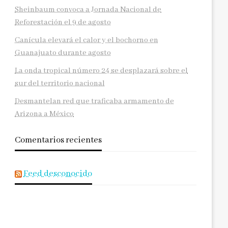
Sheinbaum convoca a Jornada Nacional de
Reforestación el 9 de agosto
Canícula elevará el calor y el bochorno en
Guanajuato durante agosto
La onda tropical número 24 se desplazará sobre el
sur del territorio nacional
Desmantelan red que traficaba armamento de
Arizona a México
Comentarios recientes
Feed desconocido