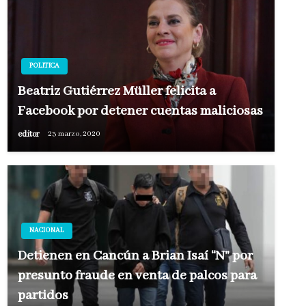
POLITICA
Beatriz Gutiérrez Müller felicita a
Facebook por detener cuentas maliciosas
editor
23 marzo, 2020
NACIONAL
Detienen en Cancún a Brian Isaí “N” por
presunto fraude en venta de palcos para
partidos