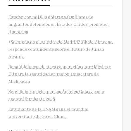
Estafan con mil 800 dólares a familiares de
migrantes detenidos en Estados Unidos; prometen
liberarlos
¿Se queda en el Atlético de Madrid? ‘Cholo’ Simeone
responde contundente sobre el futuro de Julián
Álvarez
Ronald Johnson destaca cooperación entre México y
EU para la seguridad en región aguacatera de
Michoacán
Sergi Roberto ficha por Los Ángeles Galaxy como
agente libre hasta 2028
Estudiante de la UNAM gana el mundial
universitario de Go en China