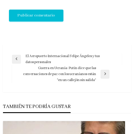
Navegación
El Aeropuerto Internacional Felipe Ángeles y tus
Entrada
datos personales
de
anterior
Guerra en Ucrania: Putin dice que las
entradas
conversaciones de paz con los ucranianos están
Entrada
“en un callejón sin salida”
siguiente
TAMBIÉN TE PODRÍA GUSTAR