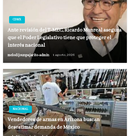
CDMX
Ante revisión del T-MEC, Ricardo Monreal asegura
que el Poder Legislativo tiene que proteger el
interés nacional
melodijounpajarito-admin
1 agosto, 2026
NACIONAL
Vendedores de armas en Arizona buscan
desestimar demanda de México