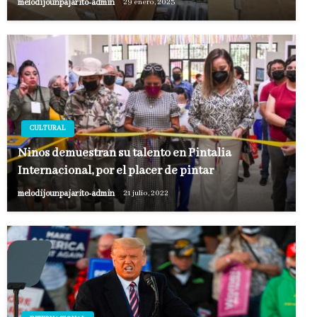
melodijounpajarito-admin
29 enero, 2023
CULTURAL
Niños demuestran su talento en Pintalia
Internacional, por el placer de pintar
melodijounpajarito-admin
21 julio, 2022