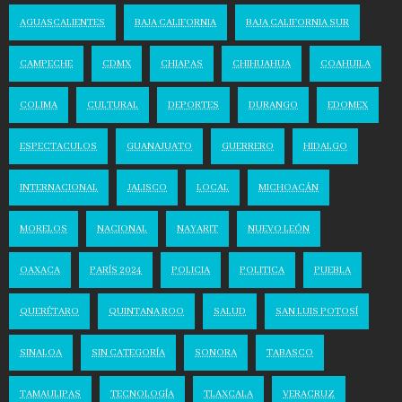
AGUASCALIENTES
BAJA CALIFORNIA
BAJA CALIFORNIA SUR
CAMPECHE
CDMX
CHIAPAS
CHIHUAHUA
COAHUILA
COLIMA
CULTURAL
DEPORTES
DURANGO
EDOMEX
ESPECTACULOS
GUANAJUATO
GUERRERO
HIDALGO
INTERNACIONAL
JALISCO
LOCAL
MICHOACÁN
MORELOS
NACIONAL
NAYARIT
NUEVO LEÓN
OAXACA
PARÍS 2024
POLICIA
POLITICA
PUEBLA
QUERÉTARO
QUINTANA ROO
SALUD
SAN LUIS POTOSÍ
SINALOA
SIN CATEGORÍA
SONORA
TABASCO
TAMAULIPAS
TECNOLOGÍA
TLAXCALA
VERACRUZ