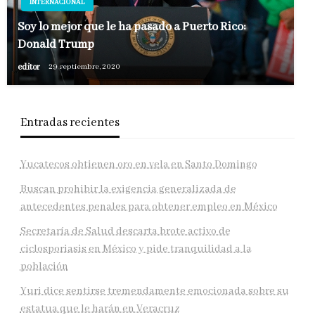
INTERNACIONAL
Soy lo mejor que le ha pasado a Puerto Rico:
Donald Trump
editor
29 septiembre, 2020
Entradas recientes
Yucatecos obtienen oro en vela en Santo Domingo
Buscan prohibir la exigencia generalizada de
antecedentes penales para obtener empleo en México
Secretaría de Salud descarta brote activo de
ciclosporiasis en México y pide tranquilidad a la
población
Yuri dice sentirse tremendamente emocionada sobre su
estatua que le harán en Veracruz