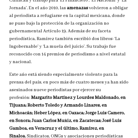
Culiacán y trabajó para ‘El Financiero’, ‘El Nacional’ y ‘La
Jornada’. En el año 2010, las
amenazas
volvieron a obligar
al periodista a refugiarse en la capital mexicana, donde
se puso bajo la protección de la organización no
gubernamental Artículo 19. Además de su faceta
periodística, Ramírez también escribió dos libros: ‘La
Ingobernable’ y ‘La muela del juicio’. Su trabajo fue
reconocido con 14 premios de periodismo a nivel estatal
y nacional.
Este año está siendo especialmente violento para la
prensa del país, en poco más de cuatro meses ya han sido
asesinados nueve periodistas por ejercer su
profesión:
Margarito Martínez y Lourdes Maldonado, en
Tijuana; Roberto Toledo y Armando Linares, en
Michoacán; Heber López, en Oaxaca; Jorge Luis Camero,
en Sonora; Juan Carlos Muñiz, en Zacatecas; José Luis
Gamboa, en Veracruz y el último, Ramírez, en
Sinaloa.
Sindicatos, ONGs y asociaciones periodísticas