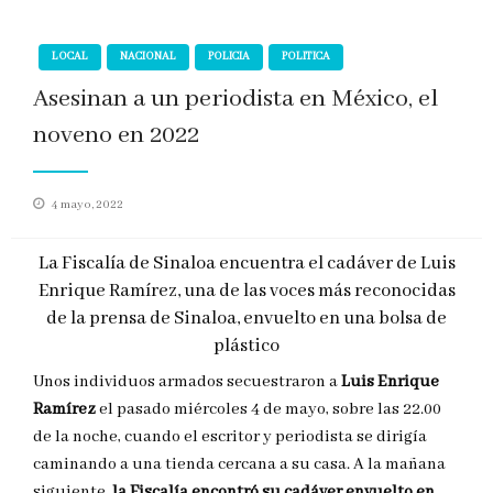
LOCAL
NACIONAL
POLICIA
POLITICA
Asesinan a un periodista en México, el
noveno en 2022
Publicado
4 mayo, 2022
en
La Fiscalía de Sinaloa encuentra el cadáver de Luis
Enrique Ramírez, una de las voces más reconocidas
de la prensa de Sinaloa, envuelto en una bolsa de
plástico
Unos individuos armados secuestraron a
Luis Enrique
Ramírez
el pasado miércoles 4 de mayo, sobre las 22.00
de la noche, cuando el escritor y periodista se dirigía
caminando a una tienda cercana a su casa. A la mañana
siguiente
, la Fiscalía encontró su cadáver envuelto en