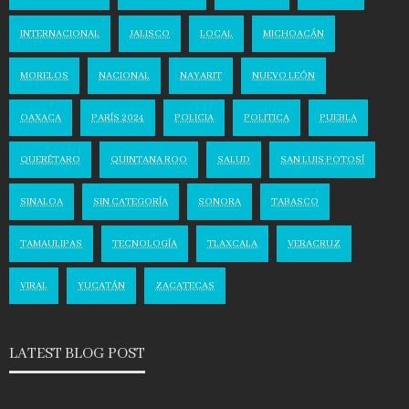
INTERNACIONAL
JALISCO
LOCAL
MICHOACÁN
MORELOS
NACIONAL
NAYARIT
NUEVO LEÓN
OAXACA
PARÍS 2024
POLICIA
POLITICA
PUEBLA
QUERÉTARO
QUINTANA ROO
SALUD
SAN LUIS POTOSÍ
SINALOA
SIN CATEGORÍA
SONORA
TABASCO
TAMAULIPAS
TECNOLOGÍA
TLAXCALA
VERACRUZ
VIRAL
YUCATÁN
ZACATECAS
LATEST BLOG POST