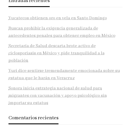
Entradas recientes
Yucatecos obtienen oro en vela en Santo Domingo
Buscan prohibir la exigencia generalizada de
antecedentes penales para obtener empleo en México
Secretaría de Salud descarta brote activo de
ciclosporiasis en México y pide tranquilidad a la
población
Yuri dice sentirse tremendamente emocionada sobre su
estatua que le harán en Veracruz
Sonora inicia estrategia nacional de salud para
migrantes con vacunación y apoyo psicológico sin
importar su estatus
Comentarios recientes