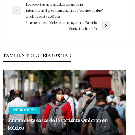
Navegación
Los recortes en la ayuda humanitaria
internacional provocan una grave “crisis de salud”
de
Entrada
en el noroeste de Siria
anterior
entradas
El acuerdo con Mélenchon desgarra al Partido
Entrada
Socialista francés
siguiente
TAMBIÉN TE PODRÍA GUSTAR
INTERNACIONAL
Suman siete casos de la variante Ómicron en
México