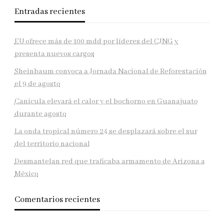
Entradas recientes
EU ofrece más de 100 mdd por líderes del CJNG y
presenta nuevos cargos
Sheinbaum convoca a Jornada Nacional de Reforestación
el 9 de agosto
Canícula elevará el calor y el bochorno en Guanajuato
durante agosto
La onda tropical número 24 se desplazará sobre el sur
del territorio nacional
Desmantelan red que traficaba armamento de Arizona a
México
Comentarios recientes