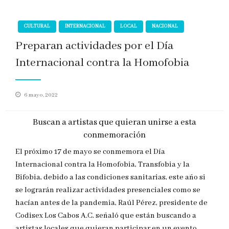
CULTURAL
INTERNACIONAL
LOCAL
NACIONAL
Preparan actividades por el Día
Internacional contra la Homofobia
Publicado
6 mayo, 2022
en
Buscan a artistas que quieran unirse a esta
conmemoración
El próximo 17 de mayo se conmemora el Día
Internacional contra la Homofobia, Transfobia y la
Bifobia, debido a las condiciones sanitarias, este año si
se lograrán realizar actividades presenciales como se
hacían antes de la pandemia, Raúl Pérez, presidente de
Codisex Los Cabos A.C. señaló que están buscando a
artistas locales que quieran participar en un evento