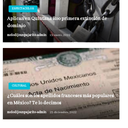
ESPECTACULOS
Aplican en Quintana Roo primera extinción de
dominio
melodijounpajarito-admin
19 enero, 2022
CULTURAL
¿Cuáles son los apellidos franceses más populares
en México? Te lo decimos
melodijounpajarito-admin
25 diciembre, 2022