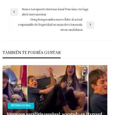
Navegación
Busca Aeropuerto Internacional Ponciano Arriaga
Entrada
abrir nuevas rutas
de
anterior
Hong Kong nombra nuevo líder al actual
entradas
responsable de Seguridad en unas elecciones sin
Entrada
otros candidatos
siguiente
TAMBIÉN TE PODRÍA GUSTAR
INTERNACIONAL
Joven con parálisis cerebral, aceptado en Harvard