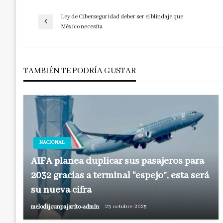
Ley de Ciberseguridad deber ser el blindaje que
Navegación
Entrada
México necesita
anterior
de
TAMBIÉN TE PODRÍA GUSTAR
entradas
NACIONAL
AIFA planea duplicar sus pasajeros para
2032 gracias a terminal “espejo”, esta será
su nueva cifra
melodijounpajarito-admin
23 octubre, 2025