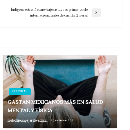
Índigo se estrenó como viajera: tuvo su primer vuelo
Entrada
internacional antes de cumplir 2 meses
siguiente
CULTURAL
GASTAN MEXICANOS MÁS EN SALUD
MENTAL Y FÍSICA
melodijounpajarito-admin
23 octubre, 2021