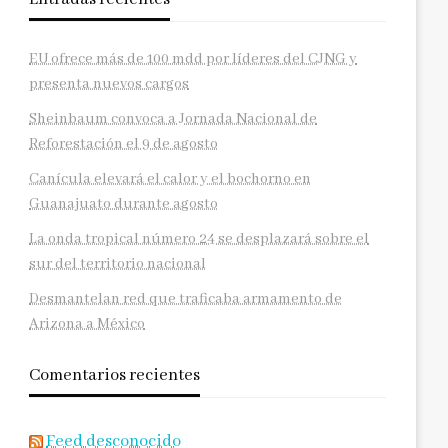
EU ofrece más de 100 mdd por líderes del CJNG y
presenta nuevos cargos
Sheinbaum convoca a Jornada Nacional de
Reforestación el 9 de agosto
Canícula elevará el calor y el bochorno en
Guanajuato durante agosto
La onda tropical número 24 se desplazará sobre el
sur del territorio nacional
Desmantelan red que traficaba armamento de
Arizona a México
Comentarios recientes
Feed desconocido