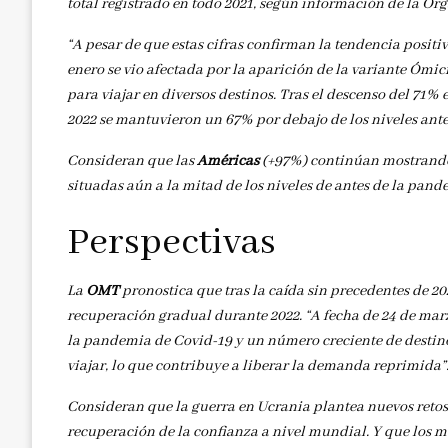
total registrado en todo 2021, según información de la O
“A pesar de que estas cifras confirman la tendencia positi
enero se vio afectada por la aparición de la variante Ómic
para viajar en diversos destinos. Tras el descenso del 71%
2022 se mantuvieron un 67% por debajo de los niveles ante
Consideran que las
Américas
(+97%) continúan mostrando 
situadas aún a la mitad de los niveles de antes de la pand
Perspectivas
La
OMT
pronostica que tras la caída sin precedentes de 20
recuperación gradual durante 2022. “A fecha de 24 de marz
la pandemia de Covid-19 y un número creciente de destino
viajar, lo que contribuye a liberar la demanda reprimida”
Consideran que la guerra en Ucrania plantea nuevos retos
recuperación de la confianza a nivel mundial. Y que los 