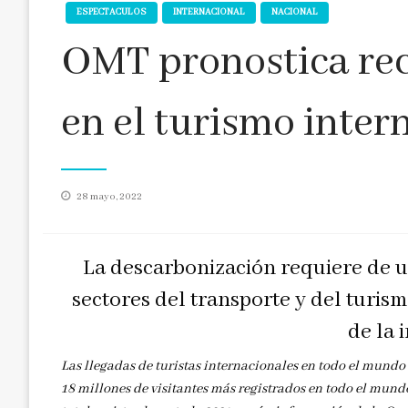
ESPECTACULOS
INTERNACIONAL
NACIONAL
OMT pronostica re
en el turismo inter
Publicado
28 mayo, 2022
en
La descarbonización requiere de u
sectores del transporte y del turism
de la 
Las llegadas de turistas internacionales en todo el mund
18 millones de visitantes más registrados en todo el mund