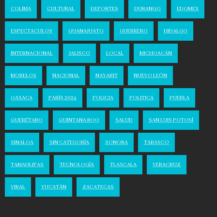
COLIMA
CULTURAL
DEPORTES
DURANGO
EDOMEX
ESPECTACULOS
GUANAJUATO
GUERRERO
HIDALGO
INTERNACIONAL
JALISCO
LOCAL
MICHOACÁN
MORELOS
NACIONAL
NAYARIT
NUEVO LEÓN
OAXACA
PARÍS 2024
POLICIA
POLITICA
PUEBLA
QUERÉTARO
QUINTANA ROO
SALUD
SAN LUIS POTOSÍ
SINALOA
SIN CATEGORÍA
SONORA
TABASCO
TAMAULIPAS
TECNOLOGÍA
TLAXCALA
VERACRUZ
VIRAL
YUCATÁN
ZACATECAS