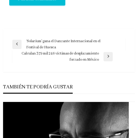
Navegación
‘Solarium’ gana el Danzante Internacional en el
Entrada
Festival de Huesca
de
anterior
Calculan 379 mil 246 víctimas de desplazamiento
entradas
Entrada
forzado en México
siguiente
TAMBIÉN TE PODRÍA GUSTAR