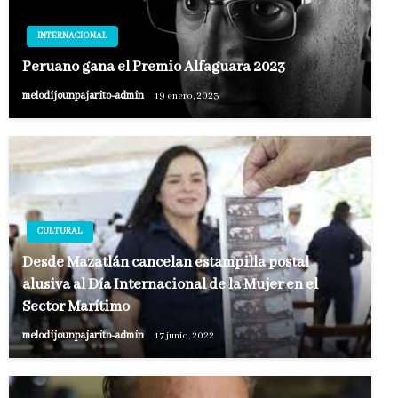
INTERNACIONAL
Peruano gana el Premio Alfaguara 2023
melodijounpajarito-admin
19 enero, 2023
CULTURAL
Desde Mazatlán cancelan estampilla postal
alusiva al Día Internacional de la Mujer en el
Sector Marítimo
melodijounpajarito-admin
17 junio, 2022