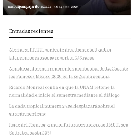
melodijounpajarito-admin
16 agosto, 2024
Entradas recientes
Alerta en EE.UU. por brote de salmonela ligado a
jalapeños mexicanos; reportan 345 casos
Anoche se dieron a conocer los nominados de La Casa de
los Famosos México 2026 en la segunda semana
Ricardo Monreal confía en que la UNAM retome la
normalidad e inicie el semestre mediante el diálogo
La onda tropical número 25 se desplazará sobre el
sureste mexicano
Isaac del Toro asegura su futuro: renueva con UAE Team
Emirates hasta 2031